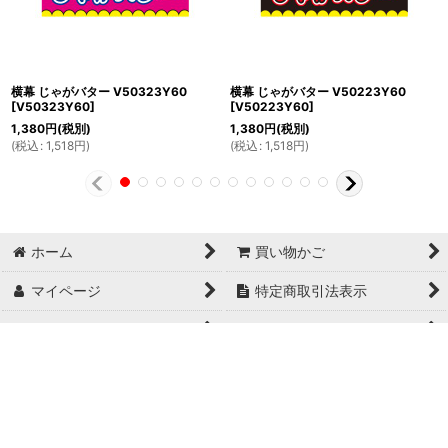
横幕 じゃがバター V50323Y60
横幕 じゃがバター V50223Y60
[
V50323Y60
]
[
V50223Y60
]
1,380
円
(税別)
1,380
円
(税別)
(
税込
:
1,518
円
)
(
税込
:
1,518
円
)
ホーム
買い物かご
マイページ
特定商取引法表示
ご利用案内
お問い合せ
Copyright© 日本ブイシーエス , 2024 AllRights Reserved.
日本ブイシーエス