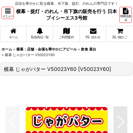
店頭を華やかに彩る横幕、吊下旗、提灯、のれんの専門店です！
横幕・提灯・のれん・吊下旗の販売を行う 日本
メニュー
特商法表
ブイシーエス3号館
示
ホーム
取扱商品一覧
ご利用案内
問い合わせ
買い物かご
ホーム
>
横幕：店舗・会場を華やかにアピール
>
飲食 屋台
>
横幕 じゃがバター V50023Y60
横幕 じゃがバター V50023Y60
[
V50023Y60
]