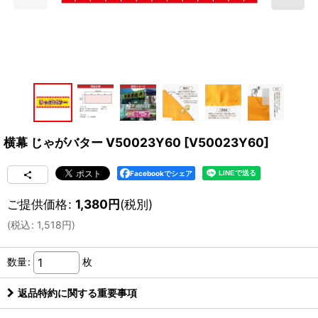
横幕 じゃがバター V50023Y60
[
V50023Y60
]
Facebookでシェア
ご提供価格
:
1,380
円
(税別)
(
税込
:
1,518
円
)
数量
:
枚
返品特約に関する重要事項