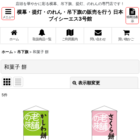
店頭を華やかに彩る横幕、吊下旗、提灯、のれんの専門店です！
横幕・提灯・のれん・吊下旗の販売を行う 日本
メニュー
特商法表
ブイシーエス3号館
示
ホーム
取扱商品一覧
ご利用案内
問い合わせ
買い物かご
ホーム
>
吊下旗
>
和菓子 餅
和菓子 餅
表示順変更
閉じる
5
件
表示数
:
並び順
:
絞り込む