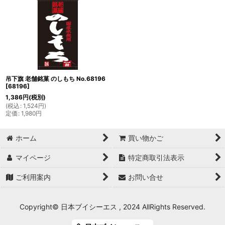
吊下旗 老舗銘菓 のしもち No.68196
[
68196
]
1,386
円
(税別)
(
税込
:
1,524
円
)
定価
:
1,980
円
ホーム
買い物かご
マイページ
特定商取引法表示
ご利用案内
お問い合せ
Copyright© 日本ブイシーエス , 2024 AllRights Reserved.