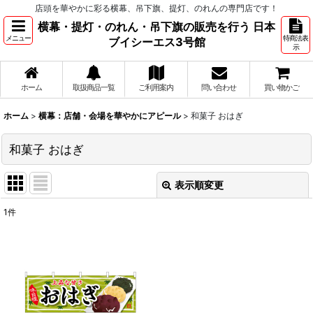
店頭を華やかに彩る横幕、吊下旗、提灯、のれんの専門店です！
横幕・提灯・のれん・吊下旗の販売を行う 日本
メニュー
特商法表
ブイシーエス3号館
示
ホーム
取扱商品一覧
ご利用案内
問い合わせ
買い物かご
ホーム
>
横幕：店舗・会場を華やかにアピール
>
和菓子 おはぎ
和菓子 おはぎ
表示順変更
閉じる
1
件
表示数
:
並び順
:
絞り込む