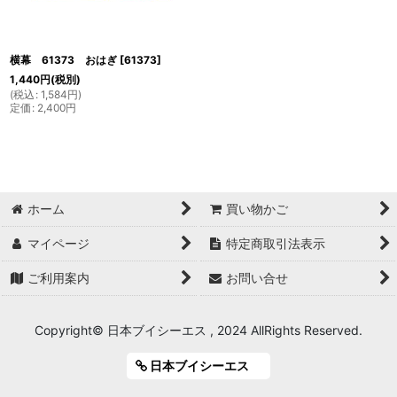
横幕 61373 おはぎ
[
61373
]
1,440
円
(税別)
(
税込
:
1,584
円
)
定価
:
2,400
円
ホーム
買い物かご
マイページ
特定商取引法表示
ご利用案内
お問い合せ
Copyright© 日本ブイシーエス , 2024 AllRights Reserved.
日本ブイシーエス