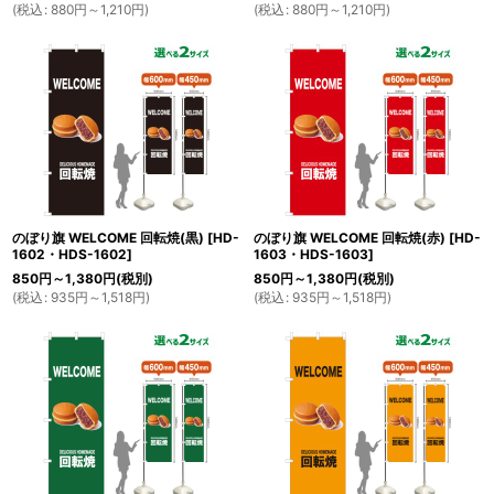
(
税込
:
880
円
～1,210
円
)
(
税込
:
880
円
～1,210
円
)
のぼり旗 WELCOME 回転焼(黒)
[
HD-
のぼり旗 WELCOME 回転焼(赤)
[
HD-
1602・HDS-1602
]
1603・HDS-1603
]
850
円
～1,380
円
(税別)
850
円
～1,380
円
(税別)
(
税込
:
935
円
～1,518
円
)
(
税込
:
935
円
～1,518
円
)