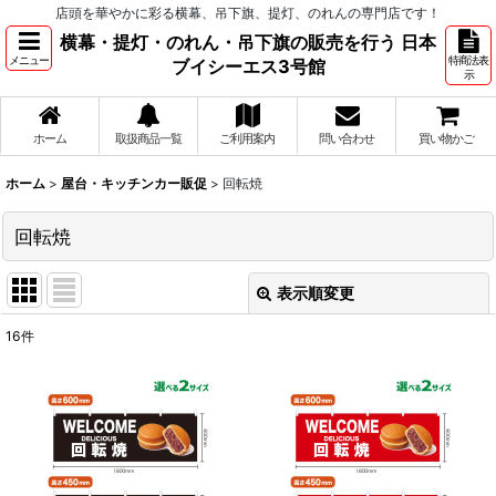
店頭を華やかに彩る横幕、吊下旗、提灯、のれんの専門店です！
横幕・提灯・のれん・吊下旗の販売を行う 日本
メニュー
特商法表
ブイシーエス3号館
示
ホーム
取扱商品一覧
ご利用案内
問い合わせ
買い物かご
ホーム
>
屋台・キッチンカー販促
>
回転焼
回転焼
表示順変更
閉じる
16
件
表示数
:
並び順
:
絞り込む