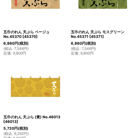
五巾のれん 天ぷら ベージュ
五巾のれん 天ぷら モスグリーン
No.45370
[
45370
]
No.45371
[
45371
]
6,860
円
(税別)
6,860
円
(税別)
(
税込
:
7,546
円
)
(
税込
:
7,546
円
)
定価
:
9,800
円
定価
:
9,800
円
五巾のれん 天ぷら (黄) No.46013
[
46013
]
5,720
円
(税別)
(
税込
:
6,292
円
)