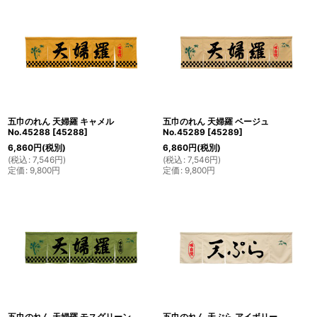
五巾のれん 天婦羅 キャメル
五巾のれん 天婦羅 ベージュ
No.45288
[
45288
]
No.45289
[
45289
]
6,860
円
(税別)
6,860
円
(税別)
(
税込
:
7,546
円
)
(
税込
:
7,546
円
)
定価
:
9,800
円
定価
:
9,800
円
五巾のれん 天婦羅 モスグリーン
五巾のれん 天ぷら アイボリー