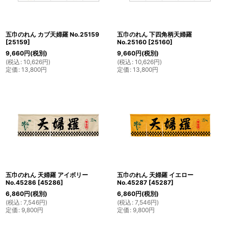
五巾のれん カブ天婦羅 No.25159
五巾のれん 下四角柄天婦羅
[
25159
]
No.25160
[
25160
]
9,660
円
(税別)
9,660
円
(税別)
(
税込
:
10,626
円
)
(
税込
:
10,626
円
)
定価
:
13,800
円
定価
:
13,800
円
五巾のれん 天婦羅 アイボリー
五巾のれん 天婦羅 イエロー
No.45286
[
45286
]
No.45287
[
45287
]
6,860
円
(税別)
6,860
円
(税別)
(
税込
:
7,546
円
)
(
税込
:
7,546
円
)
定価
:
9,800
円
定価
:
9,800
円