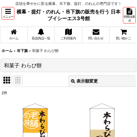
店頭を華やかに彩る横幕、吊下旗、提灯、のれんの専門店です！
横幕・提灯・のれん・吊下旗の販売を行う 日本
メニュー
特商法表
ブイシーエス3号館
示
ホーム
取扱商品一覧
ご利用案内
問い合わせ
買い物かご
ホーム
>
吊下旗
>
和菓子 わらび餅
和菓子 わらび餅
表示順変更
閉じる
2
件
表示数
:
並び順
:
絞り込む