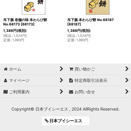
吊下旗 老舗の味 本わらび餅
吊下旗 本わらび餅 No.68187
No.68173
[
68173
]
[
68187
]
1,386
円
(税別)
1,386
円
(税別)
(
税込
:
1,524
円
)
(
税込
:
1,524
円
)
定価
:
1,980
円
定価
:
1,980
円
ホーム
買い物かご
マイページ
特定商取引法表示
ご利用案内
お問い合せ
Copyright© 日本ブイシーエス , 2024 AllRights Reserved.
日本ブイシーエス