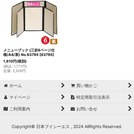
メニューブック (三折6ページ仕
様/A4/茶) No.63795
[
63795
]
1,610
円
(税別)
(
税込
:
1,771
円
)
定価
:
2,300
円
ホーム
買い物かご
マイページ
特定商取引法表示
ご利用案内
お問い合せ
Copyright© 日本ブイシーエス , 2024 AllRights Reserved.