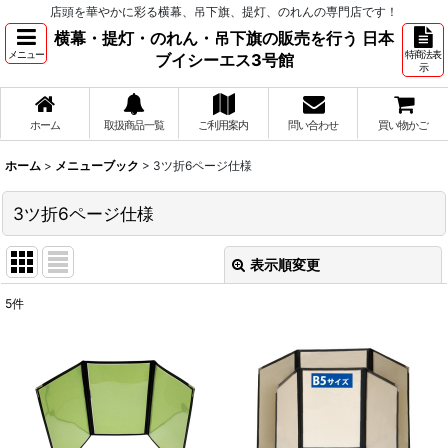
店頭を華やかに彩る横幕、吊下旗、提灯、のれんの専門店です！
横幕・提灯・のれん・吊下旗の販売を行う 日本
メニュー
特商法表
ブイシーエス3号館
示
ホーム
取扱商品一覧
ご利用案内
問い合わせ
買い物かご
ホーム
>
メニューブック
>
3ツ折6ページ仕様
3ツ折6ページ仕様
表示順変更
閉じる
5
件
表示数
:
並び順
:
絞り込む