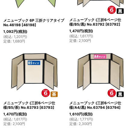
メニューブック (三折6ページ仕
メニューブック 6P 三折クリアタイプ
様/B5/黒) No.63792
[
63792
]
No.46198
[
46198
]
1,470
円
(税別)
1,092
円
(税別)
(
税込
:
1,617
円
)
(
税込
:
1,201
円
)
定価
:
2,100
円
定価
:
1,680
円
メニューブック (三折6ページ仕
メニューブック (三折6ページ仕
様/B5/茶) No.63793
[
63793
]
様/A4/黒) No.63794
[
63794
]
1,470
円
(税別)
1,610
円
(税別)
(
税込
:
1,617
円
)
(
税込
:
1,771
円
)
定価
:
2,100
円
定価
:
2,300
円