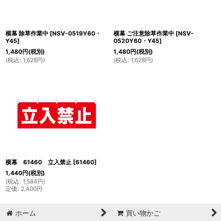
横幕 除草作業中
[
NSV-0519Y60・
横幕 ご注意除草作業中
[
NSV-
Y45
]
0520Y60・Y45
]
1,480
円
(税別)
1,480
円
(税別)
(
税込
:
1,628
円
)
(
税込
:
1,628
円
)
横幕 61460 立入禁止
[
61460
]
1,440
円
(税別)
(
税込
:
1,584
円
)
定価
:
2,400
円
ホーム
買い物かご