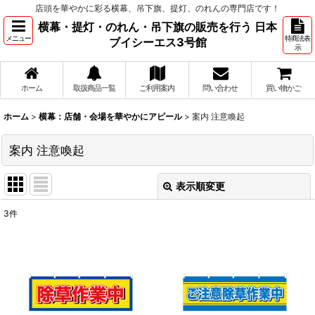
店頭を華やかに彩る横幕、吊下旗、提灯、のれんの専門店です！
横幕・提灯・のれん・吊下旗の販売を行う 日本
メニュー
特商法表
ブイシーエス3号館
示
ホーム
取扱商品一覧
ご利用案内
問い合わせ
買い物かご
ホーム
>
横幕：店舗・会場を華やかにアピール
>
案内 注意喚起
案内 注意喚起
表示順変更
閉じる
3
件
表示数
:
並び順
:
絞り込む