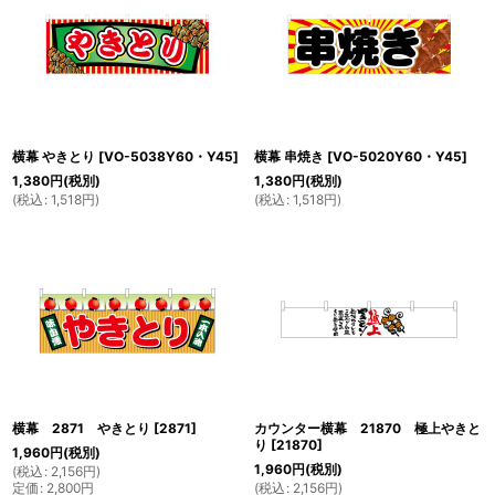
横幕 やきとり
[
VO-5038Y60・Y45
]
横幕 串焼き
[
VO-5020Y60・Y45
]
1,380
円
(税別)
1,380
円
(税別)
(
税込
:
1,518
円
)
(
税込
:
1,518
円
)
横幕 2871 やきとり
[
2871
]
カウンター横幕 21870 極上やきと
り
[
21870
]
1,960
円
(税別)
1,960
円
(税別)
(
税込
:
2,156
円
)
定価
:
2,800
円
(
税込
:
2,156
円
)