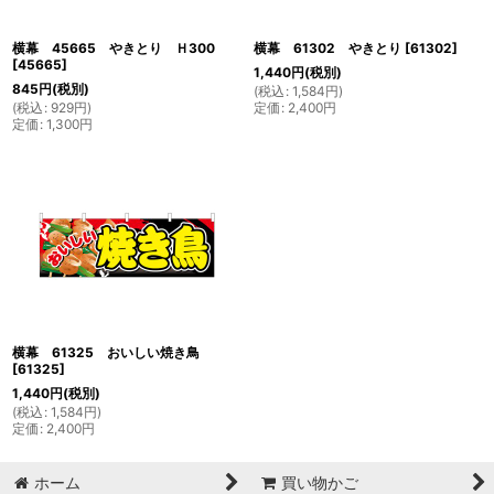
横幕 45665 やきとり Ｈ300
横幕 61302 やきとり
[
61302
]
[
45665
]
1,440
円
(税別)
845
円
(税別)
(
税込
:
1,584
円
)
(
税込
:
929
円
)
定価
:
2,400
円
定価
:
1,300
円
横幕 61325 おいしい焼き鳥
[
61325
]
1,440
円
(税別)
(
税込
:
1,584
円
)
定価
:
2,400
円
ホーム
買い物かご