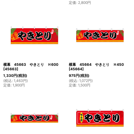
定価
:
2,800
円
横幕 45663 やきとり Ｈ600
横幕 45664 やきとり Ｈ450
[
45663
]
[
45664
]
1,330
円
(税別)
975
円
(税別)
(
税込
:
1,463
円
)
(
税込
:
1,072
円
)
定価
:
1,900
円
定価
:
1,500
円