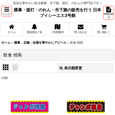
店頭を華やかに彩る横幕、吊下旗、提灯、のれんの専門店です！
横幕・提灯・のれん・吊下旗の販売を行う 日本
メニュー
特商法表
ブイシーエス3号館
示
ホーム
取扱商品一覧
ご利用案内
問い合わせ
買い物かご
ホーム
>
横幕：店舗・会場を華やかにアピール
>
飲食 焼鳥
飲食 焼鳥
表示順変更
閉じる
13
件
表示数
:
並び順
:
絞り込む