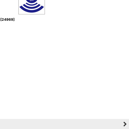
[
24969
]