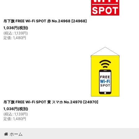
吊下旗 FREE Wi-Fi SPOT 赤 No.24968
[
24968
]
1,036
円
(税別)
(
税込
:
1,139
円
)
定価
:
1,480
円
吊下旗 FREE Wi-Fi SPOT 黄 スマホ No.24970
[
24970
]
1,036
円
(税別)
(
税込
:
1,139
円
)
定価
:
1,480
円
ホーム