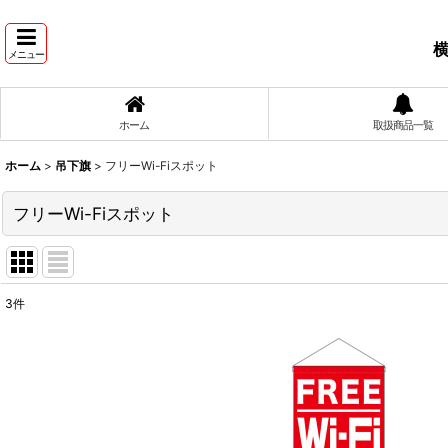
横
メニュー
ホーム
取扱商品一覧
ホーム
>
吊下旗
>
フリーWi-Fiスポット
フリーWi-Fiスポット
3
件
表示数
:
並び順
: