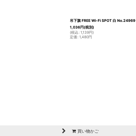
吊下旗 FREE Wi-Fi SPOT 白 No.24969
1,036
円
(税別)
(
税込
:
1,139
円
)
定価
:
1,480
円
買い物かご