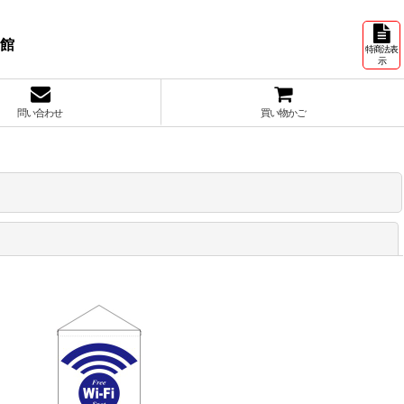
号館
特商法表
示
問い合わせ
買い物かご
閉じる