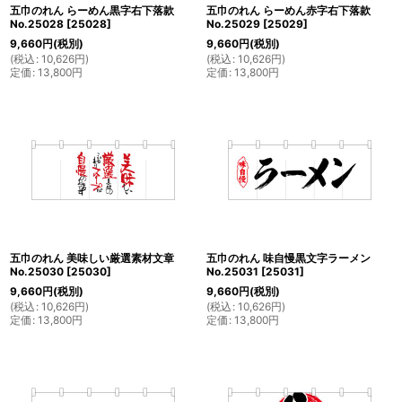
五巾のれん らーめん黒字右下落款
五巾のれん らーめん赤字右下落款
No.25028
[
25028
]
No.25029
[
25029
]
9,660
円
(税別)
9,660
円
(税別)
(
税込
:
10,626
円
)
(
税込
:
10,626
円
)
定価
:
13,800
円
定価
:
13,800
円
五巾のれん 美味しい厳選素材文章
五巾のれん 味自慢黒文字ラーメン
No.25030
[
25030
]
No.25031
[
25031
]
9,660
円
(税別)
9,660
円
(税別)
(
税込
:
10,626
円
)
(
税込
:
10,626
円
)
定価
:
13,800
円
定価
:
13,800
円