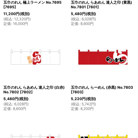
五巾のれん 極上ラーメン No.7695
五巾のれん らあめん 達人之印 (黄黒)
[
7695
]
No.7801
[
7801
]
11,200
円
(税別)
5,480
円
(税別)
(
税込
:
12,320
円
)
(
税込
:
6,028
円
)
定価
:
16,000
円
定価
:
8,600
円
五巾のれん らあめん 達人之印 (白赤)
五巾のれん らーめん (赤黒) No.7803
No.7802
[
7802
]
[
7803
]
5,480
円
(税別)
5,220
円
(税別)
(
税込
:
6,028
円
)
(
税込
:
5,742
円
)
定価
:
8,600
円
定価
:
8,200
円