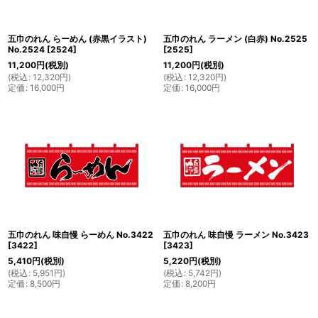
五巾のれん らーめん (赤黒イラスト)
五巾のれん ラーメン (白赤) No.2525
No.2524
[
2524
]
[
2525
]
11,200
円
(税別)
11,200
円
(税別)
(
税込
:
12,320
円
)
(
税込
:
12,320
円
)
定価
:
16,000
円
定価
:
16,000
円
五巾のれん 味自慢 らーめん No.3422
五巾のれん 味自慢 ラーメン No.3423
[
3422
]
[
3423
]
5,410
円
(税別)
5,220
円
(税別)
(
税込
:
5,951
円
)
(
税込
:
5,742
円
)
定価
:
8,500
円
定価
:
8,200
円