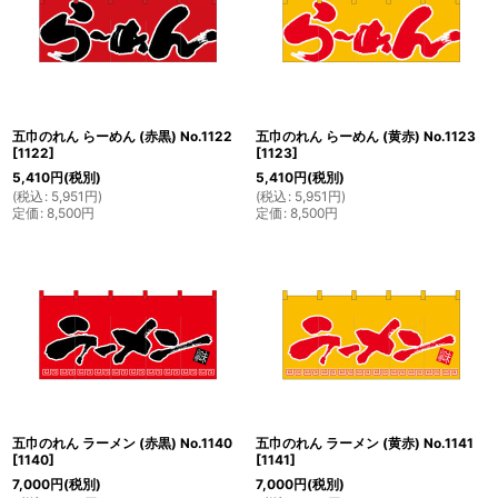
五巾のれん らーめん (赤黒) No.1122
五巾のれん らーめん (黄赤) No.1123
[
1122
]
[
1123
]
5,410
円
(税別)
5,410
円
(税別)
(
税込
:
5,951
円
)
(
税込
:
5,951
円
)
定価
:
8,500
円
定価
:
8,500
円
五巾のれん ラーメン (赤黒) No.1140
五巾のれん ラーメン (黄赤) No.1141
[
1140
]
[
1141
]
7,000
円
(税別)
7,000
円
(税別)