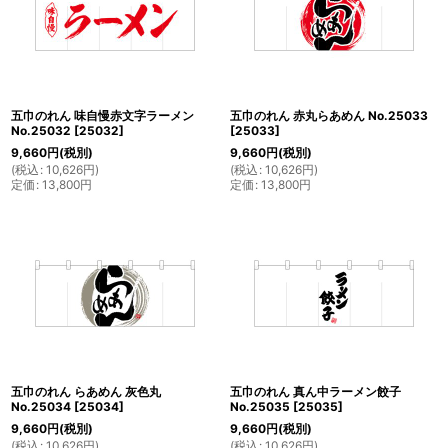
五巾のれん 味自慢赤文字ラーメン
五巾のれん 赤丸らあめん No.25033
No.25032
[
25032
]
[
25033
]
9,660
円
(税別)
9,660
円
(税別)
(
税込
:
10,626
円
)
(
税込
:
10,626
円
)
定価
:
13,800
円
定価
:
13,800
円
五巾のれん らあめん 灰色丸
五巾のれん 真ん中ラーメン餃子
No.25034
[
25034
]
No.25035
[
25035
]
9,660
円
(税別)
9,660
円
(税別)
(
税込
:
10,626
円
)
(
税込
:
10,626
円
)