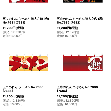
五巾のれん らーめん 達人之印 (赤)
五巾のれん らーめん 達人之印 (黒)
No.7681
[
7681
]
No.7682
[
7682
]
11,200
円
(税別)
11,200
円
(税別)
(
税込
:
12,320
円
)
(
税込
:
12,320
円
)
定価
:
16,000
円
定価
:
16,000
円
五巾のれん ラーメン No.7685
五巾のれん つけめん No.7686
[
7685
]
[
7686
]
11,200
円
(税別)
11,200
円
(税別)
(
税込
:
12,320
円
)
(
税込
:
12,320
円
)
定価
:
16,000
円
定価
:
16,000
円