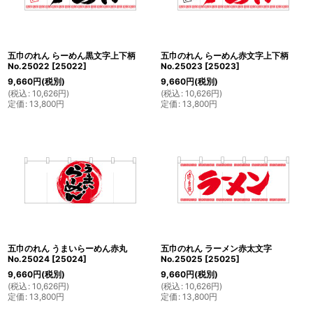
五巾のれん らーめん黒文字上下柄
五巾のれん らーめん赤文字上下柄
No.25022
[
25022
]
No.25023
[
25023
]
9,660
円
(税別)
9,660
円
(税別)
(
税込
:
10,626
円
)
(
税込
:
10,626
円
)
定価
:
13,800
円
定価
:
13,800
円
五巾のれん うまいらーめん赤丸
五巾のれん ラーメン赤太文字
No.25024
[
25024
]
No.25025
[
25025
]
9,660
円
(税別)
9,660
円
(税別)
(
税込
:
10,626
円
)
(
税込
:
10,626
円
)
定価
:
13,800
円
定価
:
13,800
円