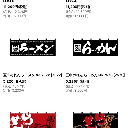
[
3931
]
[
3932
]
11,200
円
(税別)
11,200
円
(税別)
(
税込
:
12,320
円
)
(
税込
:
12,320
円
)
定価
:
16,000
円
定価
:
16,000
円
五巾のれん ラーメン No.7572
[
7572
]
五巾のれん らーめん No.7573
[
7573
]
5,220
円
(税別)
5,220
円
(税別)
(
税込
:
5,742
円
)
(
税込
:
5,742
円
)
定価
:
8,200
円
定価
:
8,200
円