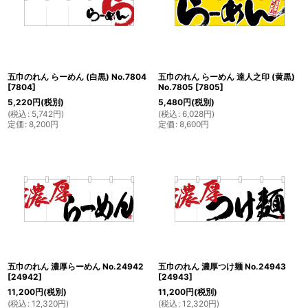
五巾のれん らーめん (白黒) No.7804
五巾のれん らーめん 達人之印 (黄黒)
[
7804
]
No.7805
[
7805
]
5,220
円
(税別)
5,480
円
(税別)
(
税込
:
5,742
円
)
(
税込
:
6,028
円
)
定価
:
8,200
円
定価
:
8,600
円
五巾のれん 濃厚らーめん No.24942
五巾のれん 濃厚つけ麺 No.24943
[
24942
]
[
24943
]
11,200
円
(税別)
11,200
円
(税別)
(
税込
:
12,320
円
)
(
税込
:
12,320
円
)