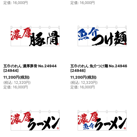
定価
:
16,000
円
定価
:
16,000
円
五巾のれん 濃厚豚骨 No.24944
五巾のれん 魚介つけ麺 No.24946
[
24944
]
[
24946
]
11,200
円
(税別)
11,200
円
(税別)
(
税込
:
12,320
円
)
(
税込
:
12,320
円
)
定価
:
16,000
円
定価
:
16,000
円