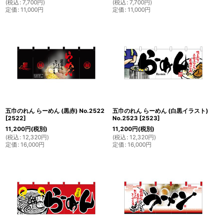
(
税込
:
7,700
円
)
(
税込
:
7,700
円
)
定価
:
11,000
円
定価
:
11,000
円
五巾のれん らーめん (黒赤) No.2522
五巾のれん らーめん (白黒イラスト)
[
2522
]
No.2523
[
2523
]
11,200
円
(税別)
11,200
円
(税別)
(
税込
:
12,320
円
)
(
税込
:
12,320
円
)
定価
:
16,000
円
定価
:
16,000
円