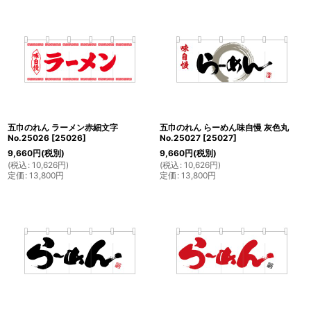
五巾のれん ラーメン赤細文字
五巾のれん らーめん味自慢 灰色丸
No.25026
[
25026
]
No.25027
[
25027
]
9,660
円
(税別)
9,660
円
(税別)
(
税込
:
10,626
円
)
(
税込
:
10,626
円
)
定価
:
13,800
円
定価
:
13,800
円