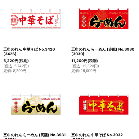
五巾のれん 中華そば No.3426
五巾のれん らーめん (赤龍) No.3930
[
3426
]
[
3930
]
5,220
円
(税別)
11,200
円
(税別)
(
税込
:
5,742
円
)
(
税込
:
12,320
円
)
定価
:
8,200
円
定価
:
16,000
円
五巾のれん らーめん (黄龍) No.3931
五巾のれん 中華そば No.3932