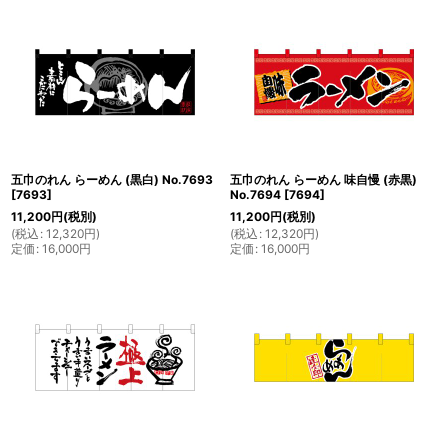
五巾のれん らーめん (黒白) No.7693
五巾のれん らーめん 味自慢 (赤黒)
[
7693
]
No.7694
[
7694
]
11,200
円
(税別)
11,200
円
(税別)
(
税込
:
12,320
円
)
(
税込
:
12,320
円
)
定価
:
16,000
円
定価
:
16,000
円