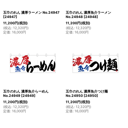
五巾のれん 濃厚ラーメン No.24947
五巾のれん 濃厚魚介ラーメン
[
24947
]
No.24948
[
24948
]
11,200
円
(税別)
11,200
円
(税別)
(
税込
:
12,320
円
)
(
税込
:
12,320
円
)
定価
:
16,000
円
定価
:
16,000
円
五巾のれん 濃厚魚介らーめん
五巾のれん 濃厚魚介つけ麺
No.24949
[
24949
]
No.24950
[
24950
]
11,200
円
(税別)
11,200
円
(税別)
(
税込
:
12,320
円
)
(
税込
:
12,320
円
)
定価
:
16,000
円
定価
:
16,000
円