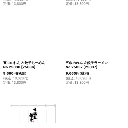
定価
:
13,800
円
定価
:
13,800
円
五巾のれん 左餃子らーめん
五巾のれん 左餃子ラーメン
No.25036
[
25036
]
No.25037
[
25037
]
9,660
円
(税別)
9,660
円
(税別)
(
税込
:
10,626
円
)
(
税込
:
10,626
円
)
定価
:
13,800
円
定価
:
13,800
円