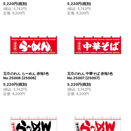
5,220
円
(税別)
5,220
円
(税別)
(
税込
:
5,742
円
)
(
税込
:
5,742
円
)
定価
:
8,200
円
定価
:
8,200
円
五巾のれん らーめん 赤地1色
五巾のれん 中華そば 赤地1色
No.25006
[
25006
]
No.25007
[
25007
]
5,220
円
(税別)
5,220
円
(税別)
(
税込
:
5,742
円
)
(
税込
:
5,742
円
)
定価
:
8,200
円
定価
:
8,200
円