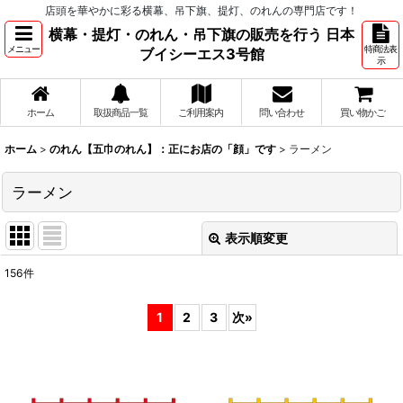
店頭を華やかに彩る横幕、吊下旗、提灯、のれんの専門店です！
横幕・提灯・のれん・吊下旗の販売を行う 日本
メニュー
特商法表
ブイシーエス3号館
示
ホーム
取扱商品一覧
ご利用案内
問い合わせ
買い物かご
ホーム
>
のれん【五巾のれん】：正にお店の「顔」です
>
ラーメン
ラーメン
表示順変更
閉じる
156
件
表示数
:
1
2
3
次
»
並び順
:
絞り込む