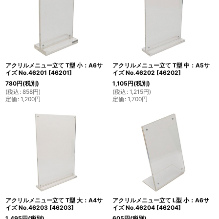
アクリルメニュー立て T型 小：A6サ
アクリルメニュー立て T型 中：A5サ
イズ No.46201
[
46201
]
イズ No.46202
[
46202
]
780
円
(税別)
1,105
円
(税別)
(
税込
:
858
円
)
(
税込
:
1,215
円
)
定価
:
1,200
円
定価
:
1,700
円
アクリルメニュー立て T型 大：A4サ
アクリルメニュー立て L型 小：A6サ
イズ No.46203
[
46203
]
イズ No.46204
[
46204
]
1,495
円
(税別)
605
円
(税別)