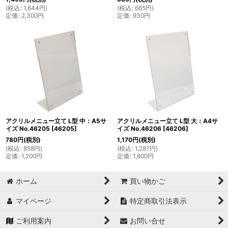
(
税込
:
1,644
円
)
(
税込
:
665
円
)
定価
:
2,300
円
定価
:
930
円
アクリルメニュー立て L型 中：A5サ
アクリルメニュー立て L型 大：A4サ
イズ No.46205
[
46205
]
イズ No.46206
[
46206
]
780
円
(税別)
1,170
円
(税別)
(
税込
:
858
円
)
(
税込
:
1,287
円
)
定価
:
1,200
円
定価
:
1,800
円
ホーム
買い物かご
マイページ
特定商取引法表示
ご利用案内
お問い合せ