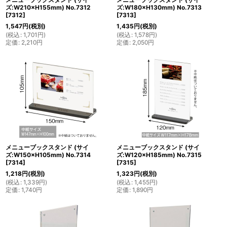
ズ:W210×H155mm) No.7312
ズ:W180×H130mm) No.7313
[
7312
]
[
7313
]
1,547
円
(税別)
1,435
円
(税別)
(
税込
:
1,701
円
)
(
税込
:
1,578
円
)
定価
:
2,210
円
定価
:
2,050
円
メニューブックスタンド (サイ
メニューブックスタンド (サイ
ズ:W150×H105mm) No.7314
ズ:W120×H185mm) No.7315
[
7314
]
[
7315
]
1,218
円
(税別)
1,323
円
(税別)
(
税込
:
1,339
円
)
(
税込
:
1,455
円
)
定価
:
1,740
円
定価
:
1,890
円