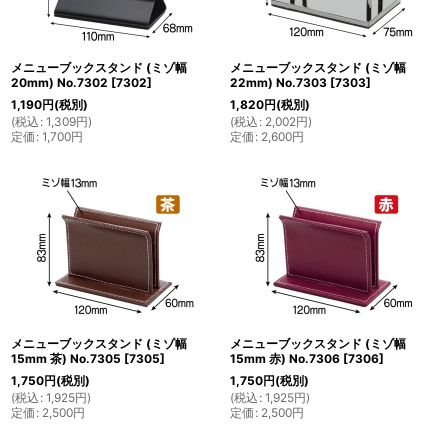
メニューブックスタンド (ミゾ幅
メニューブックスタンド (ミゾ幅
20mm) No.7302
[
7302
]
22mm) No.7303
[
7303
]
1,190
円
(税別)
1,820
円
(税別)
(
税込
:
1,309
円
)
(
税込
:
2,002
円
)
定価
:
1,700
円
定価
:
2,600
円
メニューブックスタンド (ミゾ幅
メニューブックスタンド (ミゾ幅
15mm 茶) No.7305
[
7305
]
15mm 赤) No.7306
[
7306
]
1,750
円
(税別)
1,750
円
(税別)
(
税込
:
1,925
円
)
(
税込
:
1,925
円
)
定価
:
2,500
円
定価
:
2,500
円