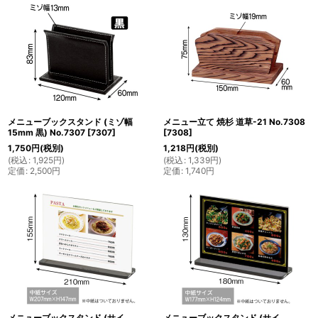
メニューブックスタンド (ミゾ幅
メニュー立て 焼杉 道草-21 No.7308
15mm 黒) No.7307
[
7307
]
[
7308
]
1,750
円
(税別)
1,218
円
(税別)
(
税込
:
1,925
円
)
(
税込
:
1,339
円
)
定価
:
2,500
円
定価
:
1,740
円
メニューブックスタンド (サイ
メニューブックスタンド (サイ