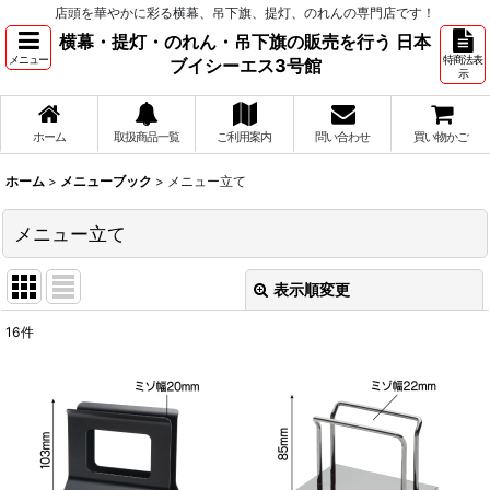
店頭を華やかに彩る横幕、吊下旗、提灯、のれんの専門店です！
横幕・提灯・のれん・吊下旗の販売を行う 日本
メニュー
特商法表
ブイシーエス3号館
示
ホーム
取扱商品一覧
ご利用案内
問い合わせ
買い物かご
ホーム
>
メニューブック
>
メニュー立て
メニュー立て
表示順変更
閉じる
16
件
表示数
:
並び順
:
絞り込む