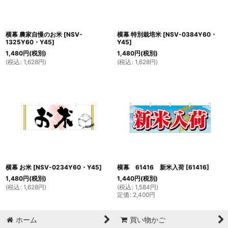
横幕 農家自慢のお米
[
NSV-
横幕 特別栽培米
[
NSV-0384Y60・
1325Y60・Y45
]
Y45
]
1,480
円
(税別)
1,480
円
(税別)
(
税込
:
1,628
円
)
(
税込
:
1,628
円
)
横幕 お米
[
NSV-0234Y60・Y45
]
横幕 61416 新米入荷
[
61416
]
1,480
円
(税別)
1,440
円
(税別)
(
税込
:
1,628
円
)
(
税込
:
1,584
円
)
定価
:
2,400
円
ホーム
買い物かご