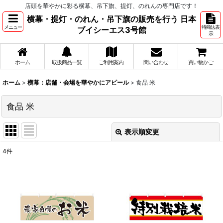
店頭を華やかに彩る横幕、吊下旗、提灯、のれんの専門店です！
横幕・提灯・のれん・吊下旗の販売を行う 日本
メニュー
特商法表
ブイシーエス3号館
示
ホーム
取扱商品一覧
ご利用案内
問い合わせ
買い物かご
ホーム
>
横幕：店舗・会場を華やかにアピール
>
食品 米
食品 米
表示順変更
閉じる
4
件
表示数
:
並び順
:
絞り込む