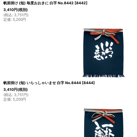
帆前掛け (短) 毎度おおきに 白字 No.8442
[
8442
]
3,410
円
(税別)
(
税込
:
3,751
円
)
定価
:
5,200
円
帆前掛け (短) いらっしゃいませ 白字 No.8444
[
8444
]
3,410
円
(税別)
(
税込
:
3,751
円
)
定価
:
5,200
円