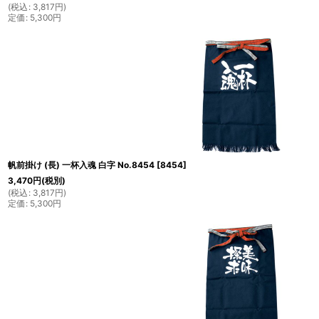
(
税込
:
3,817
円
)
定価
:
5,300
円
帆前掛け (長) 一杯入魂 白字 No.8454
[
8454
]
3,470
円
(税別)
(
税込
:
3,817
円
)
定価
:
5,300
円