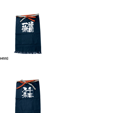
8455
]