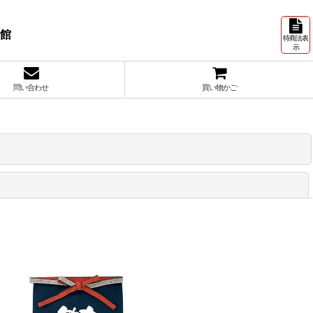
号館
特商法表
示
問い合わせ
買い物かご
閉じる