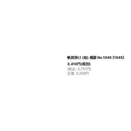
帆前掛け (短) 感謝 No.1045
[
1045
]
3,410
円
(税別)
(
税込
:
3,751
円
)
定価
:
5,200
円