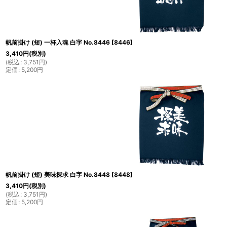
帆前掛け (短) 一杯入魂 白字 No.8446
[
8446
]
3,410
円
(税別)
(
税込
:
3,751
円
)
定価
:
5,200
円
帆前掛け (短) 美味探求 白字 No.8448
[
8448
]
3,410
円
(税別)
(
税込
:
3,751
円
)
定価
:
5,200
円