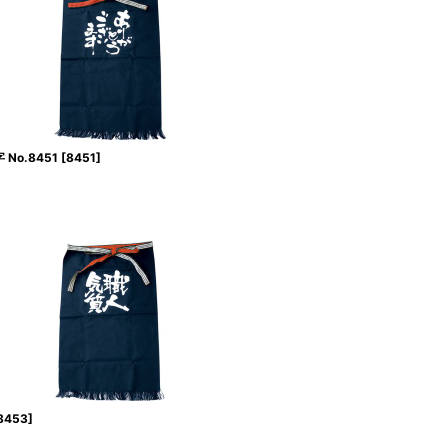
No.8451
[
8451
]
8453
]