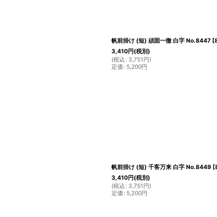
帆前掛け (短) 頑固一徹 白字 No.8447
[
3,410
円
(税別)
(
税込
:
3,751
円
)
定価
:
5,200
円
帆前掛け (短) 千客万来 白字 No.8449
[
3,410
円
(税別)
(
税込
:
3,751
円
)
定価
:
5,200
円