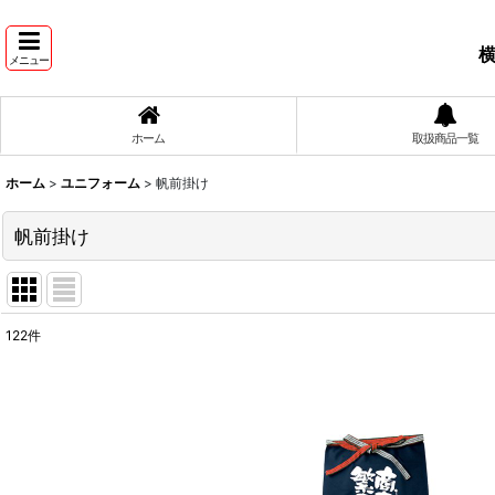
横
メニュー
ホーム
取扱商品一覧
ホーム
>
ユニフォーム
>
帆前掛け
帆前掛け
122
件
表示数
:
並び順
: