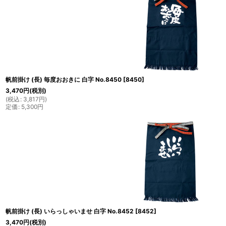
帆前掛け (長) 毎度おおきに 白字 No.8450
[
8450
]
3,470
円
(税別)
(
税込
:
3,817
円
)
定価
:
5,300
円
帆前掛け (長) いらっしゃいませ 白字 No.8452
[
8452
]
3,470
円
(税別)