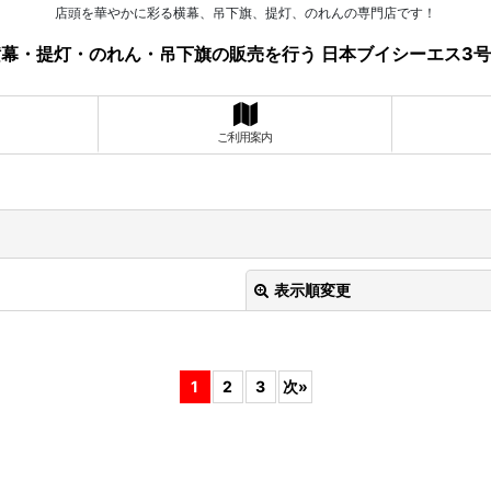
店頭を華やかに彩る横幕、吊下旗、提灯、のれんの専門店です！
幕・提灯・のれん・吊下旗の販売を行う 日本ブイシーエス3
ご利用案内
表示順変更
1
2
3
次
»
絞り込む