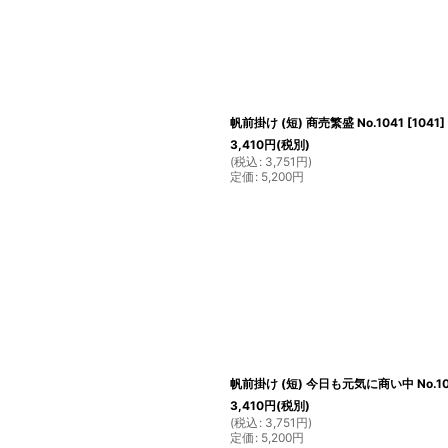
帆前掛け (短) 商売繁盛 No.1041
[
1041
]
3,410
円
(税別)
(
税込
:
3,751
円
)
定価
:
5,200
円
帆前掛け (短) 今日も元気に商い中 No.10
3,410
円
(税別)
(
税込
:
3,751
円
)
定価
:
5,200
円