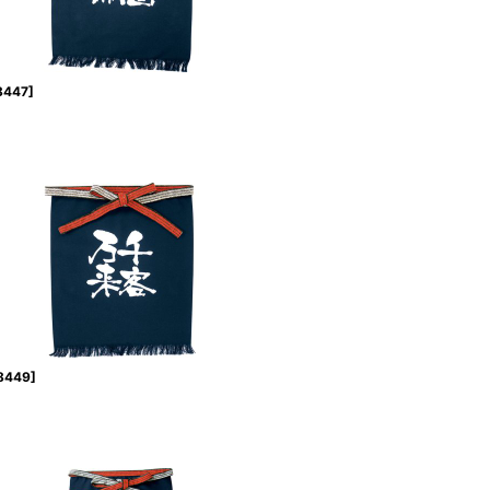
8447
]
8449
]