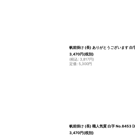
帆前掛け (長) ありがとうございます 白字 
3,470
円
(税別)
(
税込
:
3,817
円
)
定価
:
5,300
円
帆前掛け (長) 職人気質 白字 No.8453
[
3,470
円
(税別)