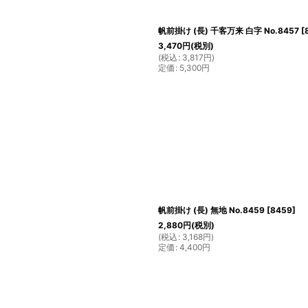
帆前掛け (長) 千客万来 白字 No.8457
[
3,470
円
(税別)
(
税込
:
3,817
円
)
定価
:
5,300
円
帆前掛け (長) 無地 No.8459
[
8459
]
2,880
円
(税別)
(
税込
:
3,168
円
)
定価
:
4,400
円