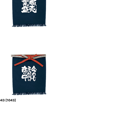
43
[
1043
]