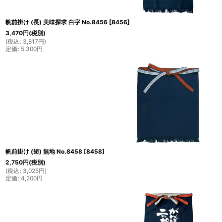
帆前掛け (長) 美味探求 白字 No.8456
[
8456
]
3,470
円
(税別)
(
税込
:
3,817
円
)
定価
:
5,300
円
帆前掛け (短) 無地 No.8458
[
8458
]
2,750
円
(税別)
(
税込
:
3,025
円
)
定価
:
4,200
円