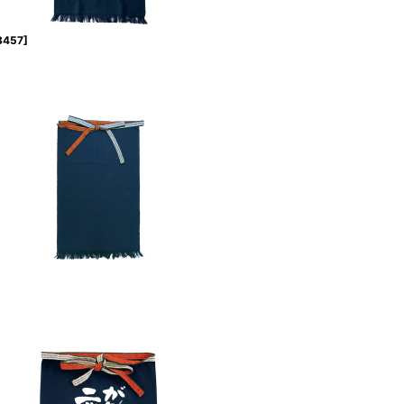
8457
]