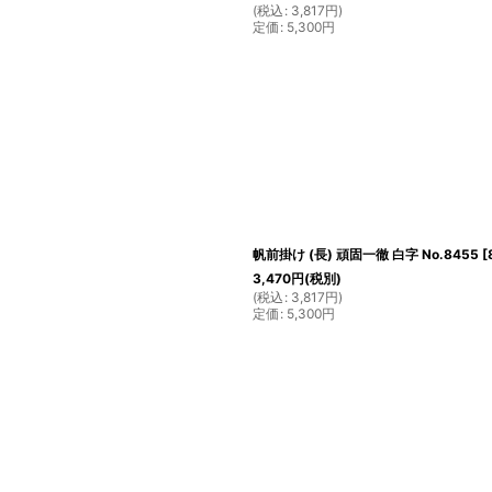
(
税込
:
3,817
円
)
定価
:
5,300
円
帆前掛け (長) 頑固一徹 白字 No.8455
[
3,470
円
(税別)
(
税込
:
3,817
円
)
定価
:
5,300
円