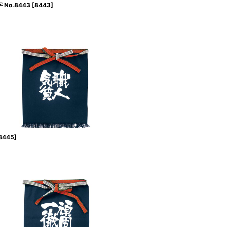
No.8443
[
8443
]
8445
]