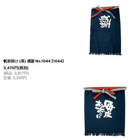
帆前掛け (長) 感謝 No.1044
[
1044
]
3,470
円
(税別)
(
税込
:
3,817
円
)
定価
:
5,300
円