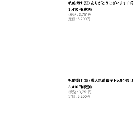
帆前掛け (短) ありがとうございます 白字 
3,410
円
(税別)
(
税込
:
3,751
円
)
定価
:
5,200
円
帆前掛け (短) 職人気質 白字 No.8445
[
3,410
円
(税別)
(
税込
:
3,751
円
)
定価
:
5,200
円