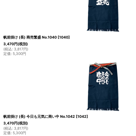
帆前掛け (長) 商売繁盛 No.1040
[
1040
]
3,470
円
(税別)
(
税込
:
3,817
円
)
定価
:
5,300
円
帆前掛け (長) 今日も元気に商い中 No.1042
[
1042
]
3,470
円
(税別)
(
税込
:
3,817
円
)
定価
:
5,300
円