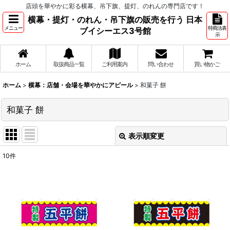
店頭を華やかに彩る横幕、吊下旗、提灯、のれんの専門店です！
横幕・提灯・のれん・吊下旗の販売を行う 日本
メニュー
特商法表
ブイシーエス3号館
示
ホーム
取扱商品一覧
ご利用案内
問い合わせ
買い物かご
ホーム
>
横幕：店舗・会場を華やかにアピール
>
和菓子 餅
和菓子 餅
表示順変更
閉じる
10
件
表示数
:
並び順
:
絞り込む