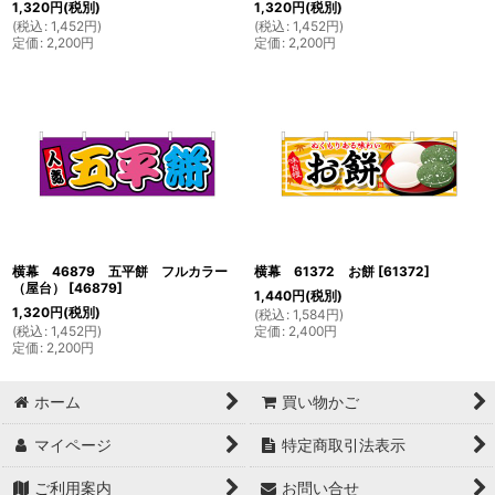
1,320
円
(税別)
1,320
円
(税別)
(
税込
:
1,452
円
)
(
税込
:
1,452
円
)
定価
:
2,200
円
定価
:
2,200
円
横幕 46879 五平餅 フルカラー
横幕 61372 お餅
[
61372
]
（屋台）
[
46879
]
1,440
円
(税別)
1,320
円
(税別)
(
税込
:
1,584
円
)
(
税込
:
1,452
円
)
定価
:
2,400
円
定価
:
2,200
円
ホーム
買い物かご
マイページ
特定商取引法表示
ご利用案内
お問い合せ