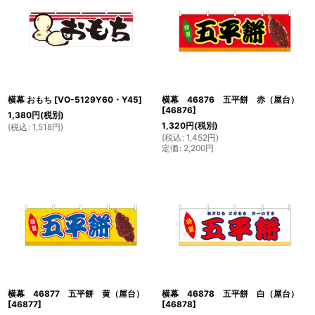
横幕 おもち
[
VO-5129Y60・Y45
]
横幕 46876 五平餅 赤（屋台）
[
46876
]
1,380
円
(税別)
1,320
円
(税別)
(
税込
:
1,518
円
)
(
税込
:
1,452
円
)
定価
:
2,200
円
横幕 46877 五平餅 黄（屋台）
横幕 46878 五平餅 白（屋台）
[
46877
]
[
46878
]