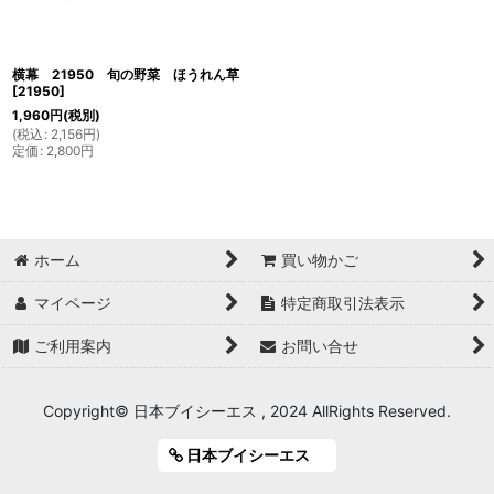
横幕 21950 旬の野菜 ほうれん草
[
21950
]
1,960
円
(税別)
(
税込
:
2,156
円
)
定価
:
2,800
円
ホーム
買い物かご
マイページ
特定商取引法表示
ご利用案内
お問い合せ
Copyright© 日本ブイシーエス , 2024 AllRights Reserved.
日本ブイシーエス