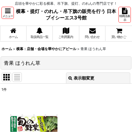
店頭を華やかに彩る横幕、吊下旗、提灯、のれんの専門店です！
横幕・提灯・のれん・吊下旗の販売を行う 日本
メニュー
特商法表
ブイシーエス3号館
示
ホーム
取扱商品一覧
ご利用案内
問い合わせ
買い物かご
ホーム
>
横幕：店舗・会場を華やかにアピール
>
青果 ほうれん草
青果 ほうれん草
表示順変更
閉じる
1
件
表示数
:
並び順
:
絞り込む