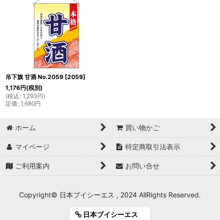
吊下旗 甘酒 No.2059
[
2059
]
1,176
円
(税別)
(
税込
:
1,293
円
)
定価
:
1,680
円
ホーム
買い物かご
マイページ
特定商取引法表示
ご利用案内
お問い合せ
Copyright© 日本ブイシーエス , 2024 AllRights Reserved.
日本ブイシーエス