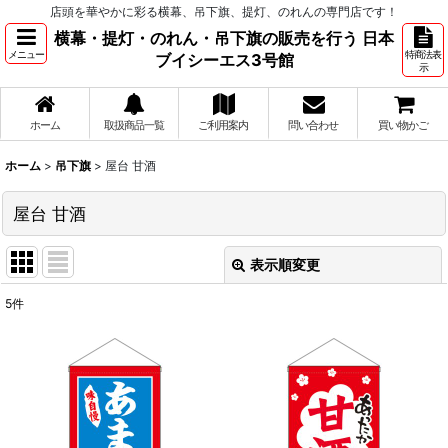
店頭を華やかに彩る横幕、吊下旗、提灯、のれんの専門店です！
横幕・提灯・のれん・吊下旗の販売を行う 日本
メニュー
特商法表
ブイシーエス3号館
示
ホーム
取扱商品一覧
ご利用案内
問い合わせ
買い物かご
ホーム
>
吊下旗
>
屋台 甘酒
屋台 甘酒
表示順変更
閉じる
5
件
表示数
:
並び順
:
絞り込む