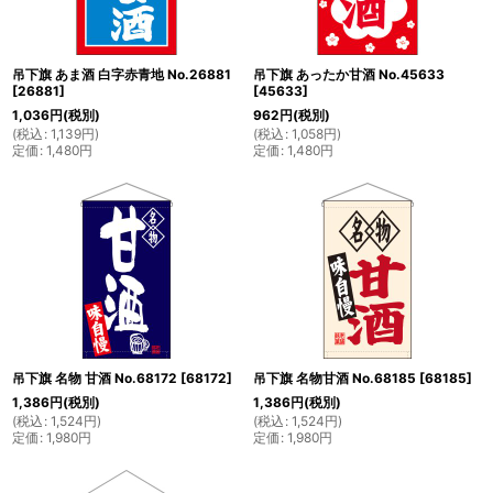
吊下旗 あま酒 白字赤青地 No.26881
吊下旗 あったか甘酒 No.45633
[
26881
]
[
45633
]
1,036
円
(税別)
962
円
(税別)
(
税込
:
1,139
円
)
(
税込
:
1,058
円
)
定価
:
1,480
円
定価
:
1,480
円
吊下旗 名物 甘酒 No.68172
[
68172
]
吊下旗 名物甘酒 No.68185
[
68185
]
1,386
円
(税別)
1,386
円
(税別)
(
税込
:
1,524
円
)
(
税込
:
1,524
円
)
定価
:
1,980
円
定価
:
1,980
円