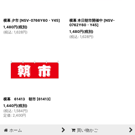
横幕 夕市
[
NSV-0766Y60・Y45
]
横幕 本日朝市開催中
[
NSV-
0762Y60・Y45
]
1,480
円
(税別)
1,480
円
(税別)
(
税込
:
1,628
円
)
(
税込
:
1,628
円
)
横幕 61413 朝市
[
61413
]
1,440
円
(税別)
(
税込
:
1,584
円
)
定価
:
2,400
円
ホーム
買い物かご