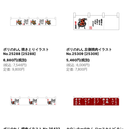
ポリのれん 焼きとりイラスト
ポリのれん 左側焼肉イラスト
No.25288
[
25288
]
No.25309
[
25309
]
6,860
円
(税別)
5,460
円
(税別)
(
税込
:
7,546
円
)
(
税込
:
6,006
円
)
定価
:
9,800
円
定価
:
7,800
円
ポリのれん 焼肉イラスト No.25432
カウンターのれん ロースカルビ タン