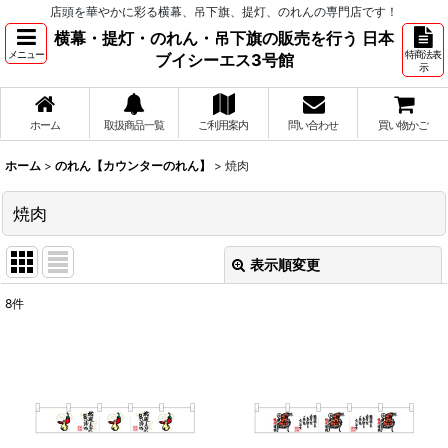
店頭を華やかに彩る横幕、吊下旗、提灯、のれんの専門店です！
横幕・提灯・のれん・吊下旗の販売を行う 日本
メニュー
特商法表
ブイシーエス3号館
示
ホーム
取扱商品一覧
ご利用案内
問い合わせ
買い物かご
ホーム
>
のれん【カウンターのれん】
>
焼肉
焼肉
表示順変更
閉じる
8
件
表示数
:
並び順
:
絞り込む