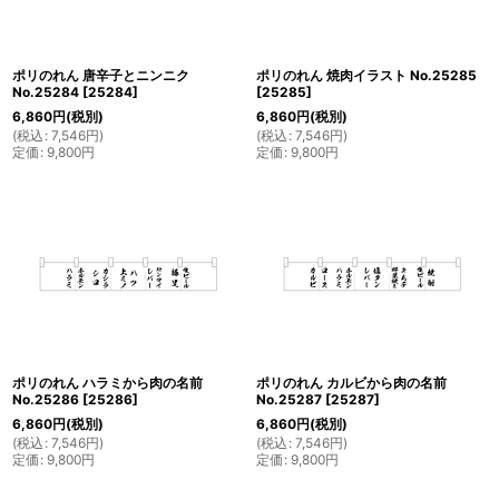
ポリのれん 唐辛子とニンニク
ポリのれん 焼肉イラスト No.25285
No.25284
[
25284
]
[
25285
]
6,860
円
(税別)
6,860
円
(税別)
(
税込
:
7,546
円
)
(
税込
:
7,546
円
)
定価
:
9,800
円
定価
:
9,800
円
ポリのれん ハラミから肉の名前
ポリのれん カルビから肉の名前
No.25286
[
25286
]
No.25287
[
25287
]
6,860
円
(税別)
6,860
円
(税別)
(
税込
:
7,546
円
)
(
税込
:
7,546
円
)
定価
:
9,800
円
定価
:
9,800
円