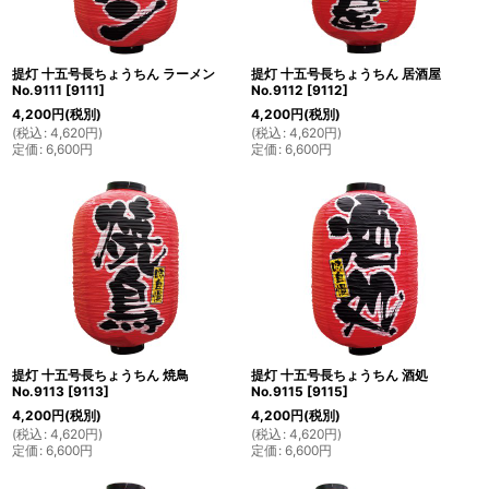
提灯 十五号長ちょうちん ラーメン
提灯 十五号長ちょうちん 居酒屋
No.9111
[
9111
]
No.9112
[
9112
]
4,200
円
(税別)
4,200
円
(税別)
(
税込
:
4,620
円
)
(
税込
:
4,620
円
)
定価
:
6,600
円
定価
:
6,600
円
提灯 十五号長ちょうちん 焼鳥
提灯 十五号長ちょうちん 酒処
No.9113
[
9113
]
No.9115
[
9115
]
4,200
円
(税別)
4,200
円
(税別)
(
税込
:
4,620
円
)
(
税込
:
4,620
円
)
定価
:
6,600
円
定価
:
6,600
円