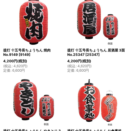
提灯 十五号長ちょうちん 焼肉
提灯 十五号長ちょうちん 居酒屋 3面
No.9149
[
9149
]
No.25347
[
25347
]
4,200
円
(税別)
4,200
円
(税別)
(
税込
:
4,620
円
)
(
税込
:
4,620
円
)
定価
:
6,600
円
定価
:
6,600
円
提灯 十五号長ちょうちん やきとり 3
提灯 十五号長ちょうちん お食事処