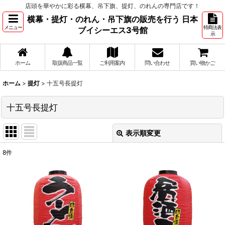
店頭を華やかに彩る横幕、吊下旗、提灯、のれんの専門店です！
横幕・提灯・のれん・吊下旗の販売を行う 日本
メニュー
特商法表
ブイシーエス3号館
示
ホーム
取扱商品一覧
ご利用案内
問い合わせ
買い物かご
ホーム
>
提灯
>
十五号長提灯
十五号長提灯
表示順変更
閉じる
8
件
表示数
:
並び順
:
絞り込む