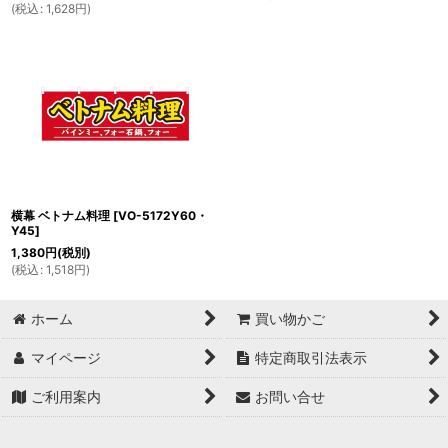
(
税込
:
1,628
円
)
横幕 ベトナム料理
[
VO-5172Y60・
Y45
]
1,380
円
(税別)
(
税込
:
1,518
円
)
ホーム
買い物かご
マイページ
特定商取引法表示
ご利用案内
お問い合せ