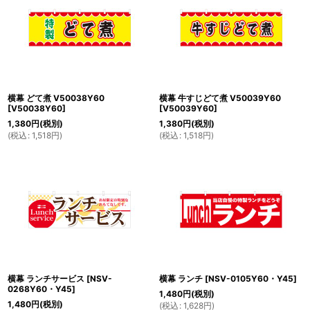
横幕 どて煮 V50038Y60
横幕 牛すじどて煮 V50039Y60
[
V50038Y60
]
[
V50039Y60
]
1,380
円
(税別)
1,380
円
(税別)
(
税込
:
1,518
円
)
(
税込
:
1,518
円
)
横幕 ランチサービス
[
NSV-
横幕 ランチ
[
NSV-0105Y60・Y45
]
0268Y60・Y45
]
1,480
円
(税別)
1,480
円
(税別)
(
税込
:
1,628
円
)