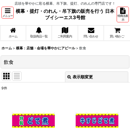
店頭を華やかに彩る横幕、吊下旗、提灯、のれんの専門店です！
横幕・提灯・のれん・吊下旗の販売を行う 日本
メニュー
特商法表
ブイシーエス3号館
示
ホーム
取扱商品一覧
ご利用案内
問い合わせ
買い物かご
ホーム
>
横幕：店舗・会場を華やかにアピール
>
飲食
飲食
表示順変更
閉じる
9
件
表示数
:
並び順
:
絞り込む