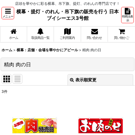
店頭を華やかに彩る横幕、吊下旗、提灯、のれんの専門店です！
横幕・提灯・のれん・吊下旗の販売を行う 日本
メニュー
特商法表
ブイシーエス3号館
示
ホーム
取扱商品一覧
ご利用案内
問い合わせ
買い物かご
ホーム
>
横幕：店舗・会場を華やかにアピール
>
精肉 肉の日
精肉 肉の日
表示順変更
閉じる
3
件
表示数
:
並び順
:
絞り込む