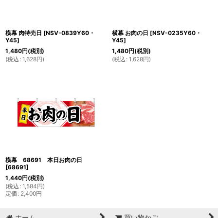
横幕 肉特売日
[
NSV-0839Y60・
横幕 お肉の日
[
NSV-0235Y60・
Y45
]
Y45
]
1,480
円
(税別)
1,480
円
(税別)
(
税込
:
1,628
円
)
(
税込
:
1,628
円
)
横幕 68691 本日お肉の日
[
68691
]
1,440
円
(税別)
(
税込
:
1,584
円
)
定価
:
2,400
円
ホーム
買い物かご