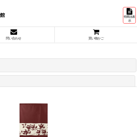
号館
特商法表
示
問い合わせ
買い物かご
閉じる