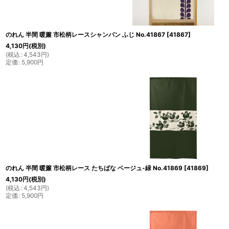
のれん 半間 暖簾 市松柄レースシャンパン ふじ No.41867
[
41867
]
4,130
円
(税別)
(
税込
:
4,543
円
)
定価
:
5,900
円
のれん 半間 暖簾 市松柄レース たちばな ベージュ-緑 No.41869
[
41869
]
4,130
円
(税別)
(
税込
:
4,543
円
)
定価
:
5,900
円