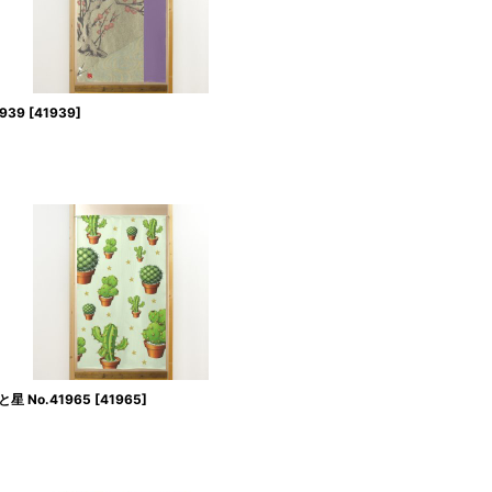
939
[
41939
]
 No.41965
[
41965
]