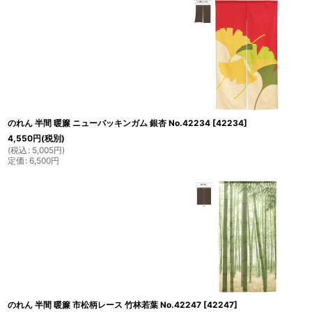
のれん 半間 暖簾 ニューバッキンガム 銀杏 No.42234
[
42234
]
4,550
円
(税別)
(
税込
:
5,005
円
)
定価
:
6,500
円
のれん 半間 暖簾 市松柄レース 竹林若葉 No.42247
[
42247
]