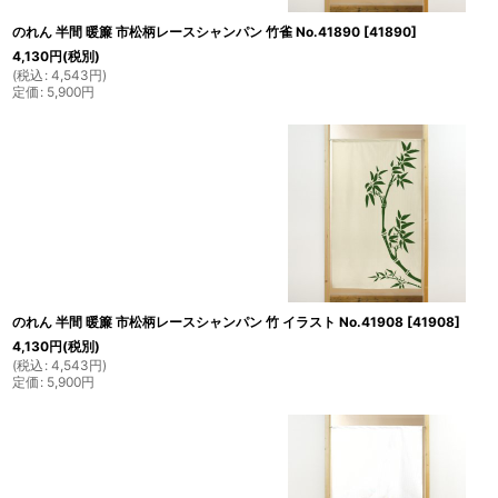
のれん 半間 暖簾 市松柄レースシャンパン 竹雀 No.41890
[
41890
]
4,130
円
(税別)
(
税込
:
4,543
円
)
定価
:
5,900
円
のれん 半間 暖簾 市松柄レースシャンパン 竹 イラスト No.41908
[
41908
]
4,130
円
(税別)
(
税込
:
4,543
円
)
定価
:
5,900
円