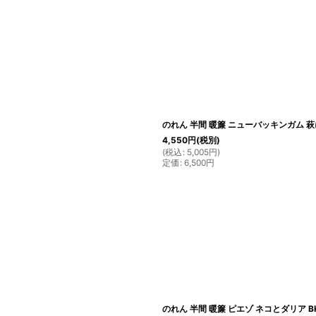
のれん 半間 暖簾 ニューバッキンガム 萩に月
4,550
円
(税別)
(
税込
:
5,005
円
)
定価
:
6,500
円
のれん 半間 暖簾 ピエゾ ネコとダリア BK 