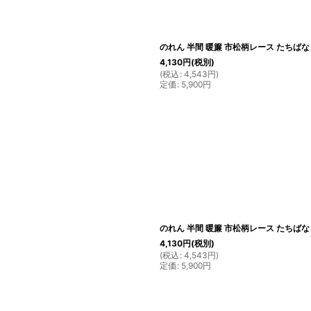
のれん 半間 暖簾 市松柄レース たちばな 
4,130
円
(税別)
(
税込
:
4,543
円
)
定価
:
5,900
円
のれん 半間 暖簾 市松柄レース たちばな ベ
4,130
円
(税別)
(
税込
:
4,543
円
)
定価
:
5,900
円