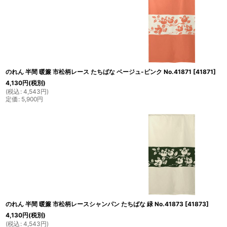
のれん 半間 暖簾 市松柄レース たちばな ベージュ-ピンク No.41871
[
41871
]
4,130
円
(税別)
(
税込
:
4,543
円
)
定価
:
5,900
円
のれん 半間 暖簾 市松柄レースシャンパン たちばな 緑 No.41873
[
41873
]
4,130
円
(税別)
(
税込
:
4,543
円
)