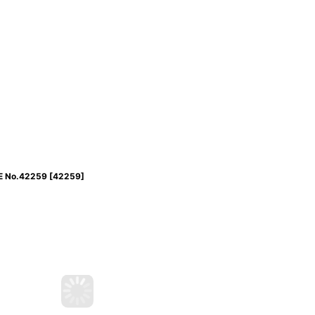
No.42259
[
42259
]