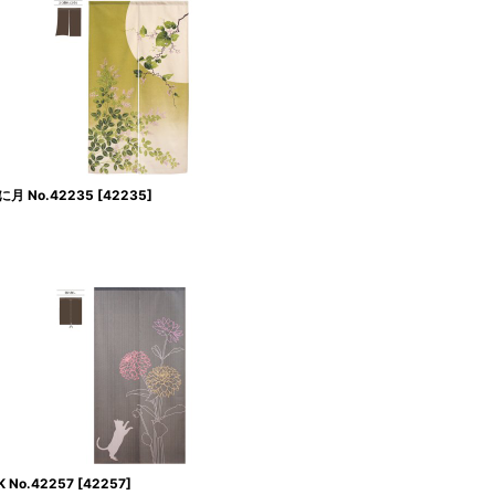
 No.42235
[
42235
]
No.42257
[
42257
]