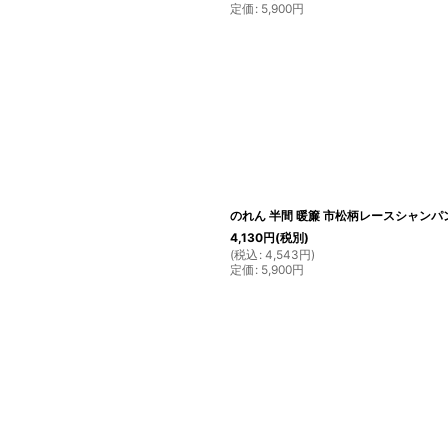
定価
:
5,900
円
のれん 半間 暖簾 市松柄レースシャンパン へ
4,130
円
(税別)
(
税込
:
4,543
円
)
定価
:
5,900
円