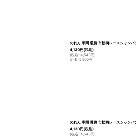
のれん 半間 暖簾 市松柄レースシャンパン 
4,130
円
(税別)
(
税込
:
4,543
円
)
定価
:
5,900
円
のれん 半間 暖簾 市松柄レースシャンパン 
4,130
円
(税別)
(
税込
:
4,543
円
)