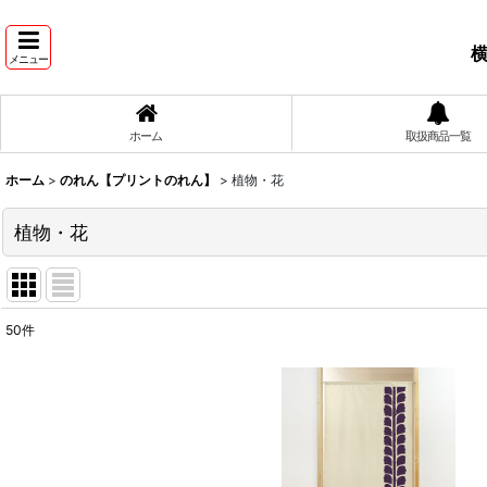
横
メニュー
ホーム
取扱商品一覧
ホーム
>
のれん【プリントのれん】
>
植物・花
植物・花
50
件
表示数
:
並び順
: