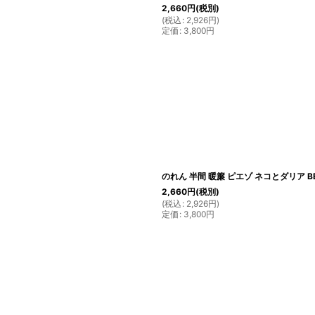
2,660
円
(税別)
(
税込
:
2,926
円
)
定価
:
3,800
円
のれん 半間 暖簾 ピエゾ ネコとダリア BE 
2,660
円
(税別)
(
税込
:
2,926
円
)
定価
:
3,800
円