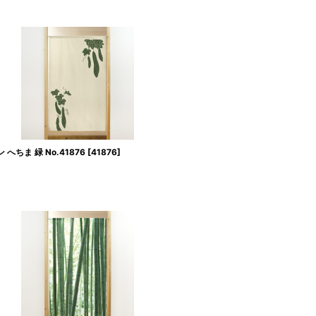
ちま 緑 No.41876
[
41876
]