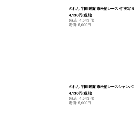
のれん 半間 暖簾 市松柄レース 竹 実写 No
4,130
円
(税別)
(
税込
:
4,543
円
)
定価
:
5,900
円
のれん 半間 暖簾 市松柄レースシャンパン 蓮
4,130
円
(税別)
(
税込
:
4,543
円
)
定価
:
5,900
円