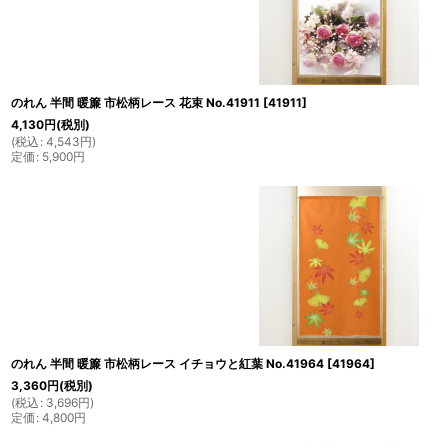
のれん 半間 暖簾 市松柄レース 花束 No.41911
[
41911
]
4,130
円
(税別)
(
税込
:
4,543
円
)
定価
:
5,900
円
のれん 半間 暖簾 市松柄レース イチョウと紅葉 No.41964
[
41964
]
3,360
円
(税別)
(
税込
:
3,696
円
)
定価
:
4,800
円