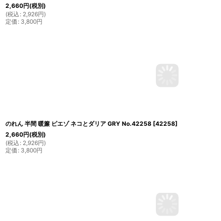
2,660
円
(税別)
(
税込
:
2,926
円
)
定価
:
3,800
円
のれん 半間 暖簾 ピエゾ ネコとダリア GRY No.42258
[
42258
]
2,660
円
(税別)
(
税込
:
2,926
円
)
定価
:
3,800
円