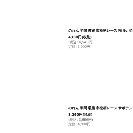
のれん 半間 暖簾 市松柄レース 梅 No.41
4,130
円
(税別)
(
税込
:
4,543
円
)
定価
:
5,900
円
のれん 半間 暖簾 市松柄レース サボテンと星
3,360
円
(税別)
(
税込
:
3,696
円
)
定価
:
4,800
円