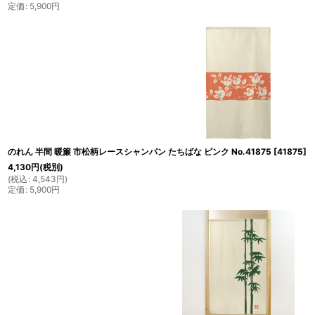
定価
:
5,900
円
のれん 半間 暖簾 市松柄レースシャンパン たちばな ピンク No.41875
[
41875
]
4,130
円
(税別)
(
税込
:
4,543
円
)
定価
:
5,900
円