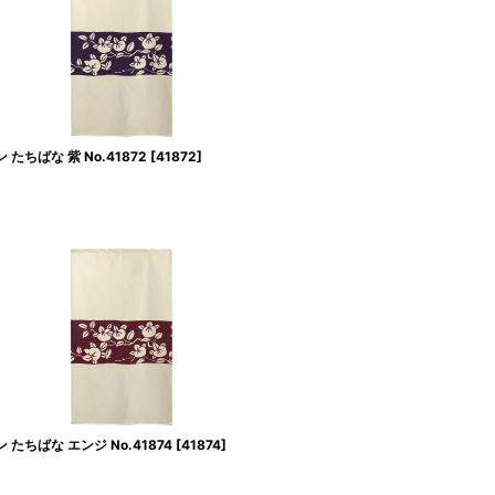
たちばな 紫 No.41872
[
41872
]
たちばな エンジ No.41874
[
41874
]