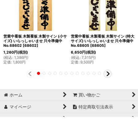
営業中看板 木製看板 木製サイン (小サ
営業中看板 木製看板 木製サイン (特大
イズ) いらっしゃいませ 只今準備中
サイズ) いらっしゃいませ 只今準備中
No.68602
[
68602
]
No.68605
[
68605
]
1,260
円
(税別)
6,650
円
(税別)
(
税込
:
1,386
円
)
(
税込
:
7,315
円
)
定価
:
1,800
円
定価
:
9,500
円
ホーム
買い物かご
マイページ
特定商取引法表示
ご利用案内
お問い合せ
Copyright© 日本ブイシーエス , 2024 AllRights Reserved.