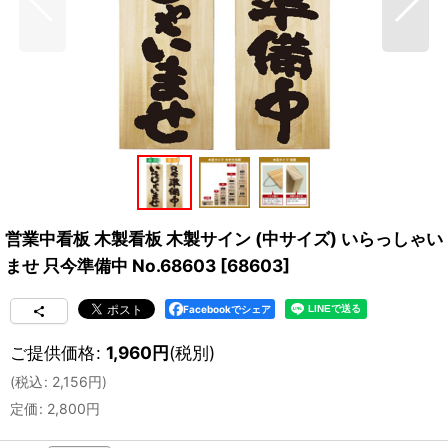
営業中看板 木製看板 木製サイン (中サイズ) いらっしゃい
ませ 只今準備中 No.68603
[
68603
]
Facebookでシェア
ご提供価格
:
1,960
円
(税別)
(
税込
:
2,156
円
)
定価
:
2,800
円