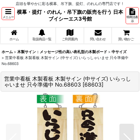
店頭を華やかに彩る横幕、吊下旗、提灯、のれんの専門店です！
横幕・提灯・のれん・吊下旗の販売を行う 日本
メニュー
特商法表
ブイシーエス3号館
示
ホーム
取扱商品一覧
ご利用案内
問い合わせ
買い物かご
ホーム
>
木製サイン：メッセージ性の高い表札型の木製ボード
>
中サイズ
>
営業中看板 木製看板 木製サイン (中サイズ) いらっしゃいませ 只今準備中
No.68603
営業中看板 木製看板 木製サイン (中サイズ) いらっし
ゃいませ 只今準備中 No.68603
[
68603
]