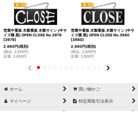
営業中看板 木製看板 木製サイン (中サ
営業中看板 木製看板 木製サイン (中サ
イズ横 黒) OPEN CLOSE No.3979
イズ横 黒) OPEN CLOSE No.3980
[
3979
]
[
3980
]
2,660
円
(税別)
2,660
円
(税別)
(
税込
:
2,926
円
)
(
税込
:
2,926
円
)
定価
:
3,800
円
定価
:
3,800
円
ホーム
買い物かご
マイページ
特定商取引法表示
ご利用案内
お問い合せ
Copyright© 日本ブイシーエス , 2024 AllRights Reserved.