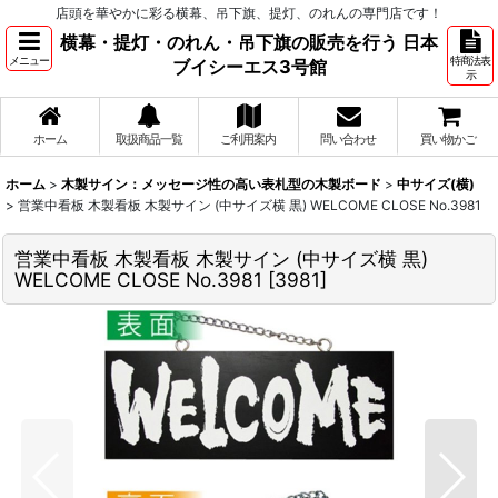
店頭を華やかに彩る横幕、吊下旗、提灯、のれんの専門店です！
横幕・提灯・のれん・吊下旗の販売を行う 日本
メニュー
特商法表
ブイシーエス3号館
示
ホーム
取扱商品一覧
ご利用案内
問い合わせ
買い物かご
ホーム
>
木製サイン：メッセージ性の高い表札型の木製ボード
>
中サイズ(横)
>
営業中看板 木製看板 木製サイン (中サイズ横 黒) WELCOME CLOSE No.3981
営業中看板 木製看板 木製サイン (中サイズ横 黒)
WELCOME CLOSE No.3981
[
3981
]