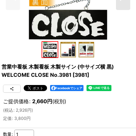
営業中看板 木製看板 木製サイン (中サイズ横 黒)
WELCOME CLOSE No.3981
[
3981
]
Facebookでシェア
ご提供価格
:
2,660
円
(税別)
(
税込
:
2,926
円
)
定価
:
3,800
円
数量
: