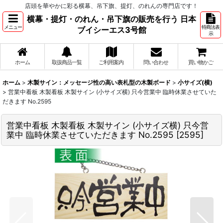
店頭を華やかに彩る横幕、吊下旗、提灯、のれんの専門店です！
横幕・提灯・のれん・吊下旗の販売を行う 日本
メニュー
特商法表
ブイシーエス3号館
示
ホーム
取扱商品一覧
ご利用案内
問い合わせ
買い物かご
ホーム
>
木製サイン：メッセージ性の高い表札型の木製ボード
>
小サイズ(横)
>
営業中看板 木製看板 木製サイン (小サイズ横) 只今営業中 臨時休業させていた
だきます No.2595
営業中看板 木製看板 木製サイン (小サイズ横) 只今営
業中 臨時休業させていただきます No.2595
[
2595
]