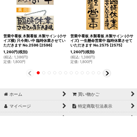
営業中看板 木製看板 木製サイン (小サ
営業中看板 木製看板 木製サイン (小サ
イズ横) 只今商い中 臨時休業させてい
イズ) 一生懸命営業中 臨時休業させて
ただきます No.2596
[
2596
]
いただきます No.2575
[
2575
]
1,260
円
(税別)
1,260
円
(税別)
(
税込
:
1,386
円
)
(
税込
:
1,386
円
)
定価
:
1,800
円
定価
:
1,800
円
ホーム
買い物かご
マイページ
特定商取引法表示
ご利用案内
お問い合せ
Copyright© 日本ブイシーエス , 2024 AllRights Reserved.