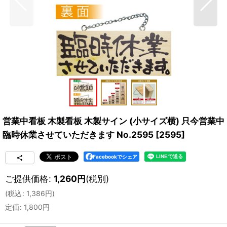
営業中看板 木製看板 木製サイン (小サイズ横) 只今営業中
臨時休業させていただきます No.2595
[
2595
]
Facebookでシェア
ご提供価格
:
1,260
円
(税別)
(
税込
:
1,386
円
)
定価
:
1,800
円