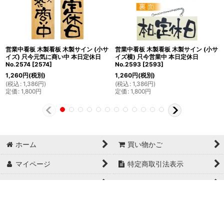
営業中看板 木製看板 木製サイン (小サ
営業中看板 木製看板 木製サイン (小サ
イズ) 只今元気に商い中 本日定休日
イズ横) 只今営業中 本日定休日
No.2574
[
2574
]
No.2593
[
2593
]
1,260
円
(税別)
1,260
円
(税別)
(
税込
:
1,386
円
)
(
税込
:
1,386
円
)
定価
:
1,800
円
定価
:
1,800
円
ホーム
買い物かご
マイページ
特定商取引法表示
ご利用案内
お問い合せ
Copyright© 日本ブイシーエス , 2024 AllRights Reserved.