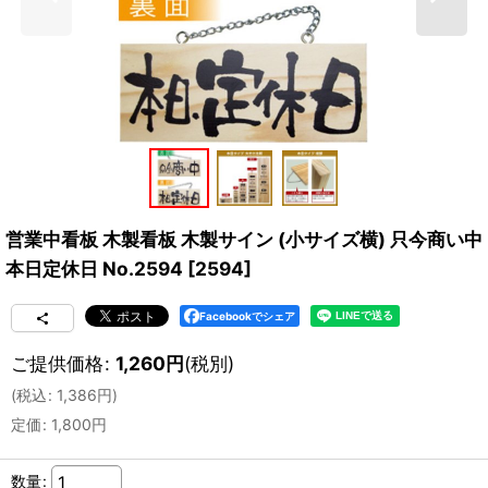
営業中看板 木製看板 木製サイン (小サイズ横) 只今商い中
本日定休日 No.2594
[
2594
]
Facebookでシェア
ご提供価格
:
1,260
円
(税別)
(
税込
:
1,386
円
)
定価
:
1,800
円
数量
: