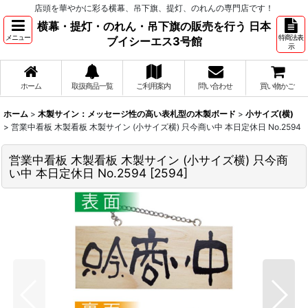
店頭を華やかに彩る横幕、吊下旗、提灯、のれんの専門店です！
横幕・提灯・のれん・吊下旗の販売を行う 日本
メニュー
特商法表
ブイシーエス3号館
示
ホーム
取扱商品一覧
ご利用案内
問い合わせ
買い物かご
ホーム
>
木製サイン：メッセージ性の高い表札型の木製ボード
>
小サイズ(横)
>
営業中看板 木製看板 木製サイン (小サイズ横) 只今商い中 本日定休日 No.2594
営業中看板 木製看板 木製サイン (小サイズ横) 只今商
い中 本日定休日 No.2594
[
2594
]