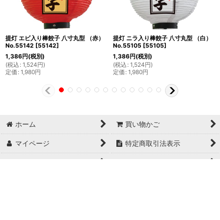
提灯 エビ入り棒餃子 八寸丸型 （赤）
提灯 ニラ入り棒餃子 八寸丸型 （白）
No.55142
[
55142
]
No.55105
[
55105
]
1,386
円
(税別)
1,386
円
(税別)
(
税込
:
1,524
円
)
(
税込
:
1,524
円
)
定価
:
1,980
円
定価
:
1,980
円
ホーム
買い物かご
マイページ
特定商取引法表示
ご利用案内
お問い合せ
Copyright© 日本ブイシーエス , 2024 AllRights Reserved.
日本ブイシーエス