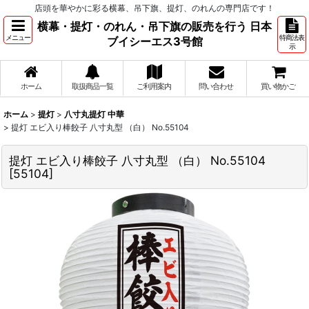
店頭を華やかに彩る横幕、吊下旗、提灯、のれんの専門店です！
横幕・提灯・のれん・吊下旗の販売を行う 日本
メニュー
特商法表
ブイシーエス3号館
示
ホーム
取扱商品一覧
ご利用案内
問い合わせ
買い物かご
ホーム
>
提灯
>
八寸丸提灯 中華
>
提灯 エビ入り棒餃子 八寸丸型 （白） No.55104
提灯 エビ入り棒餃子 八寸丸型 （白） No.55104
[
55104
]