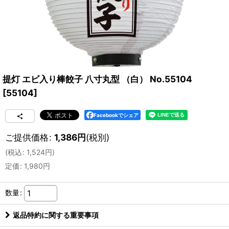
提灯 エビ入り棒餃子 八寸丸型 （白） No.55104
[
55104
]
Facebookでシェア
ご提供価格
:
1,386
円
(税別)
(
税込
:
1,524
円
)
定価
:
1,980
円
数量
:
返品特約に関する重要事項