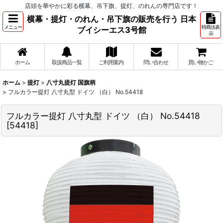
店頭を華やかに彩る横幕、吊下旗、提灯、のれんの専門店です！
横幕・提灯・のれん・吊下旗の販売を行う 日本
メニュー
特商法表
ブイシーエス3号館
示
ホーム
取扱商品一覧
ご利用案内
問い合わせ
買い物かご
ホーム
>
提灯
>
八寸丸提灯 国旗柄
>
フルカラー提灯 八寸丸型 ドイツ （白） No.54418
フルカラー提灯 八寸丸型 ドイツ （白） No.54418
[
54418
]