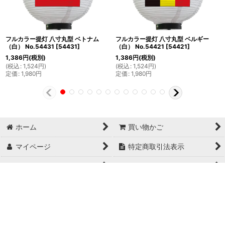
フルカラー提灯 八寸丸型 ベトナム
フルカラー提灯 八寸丸型 ベルギー
（白） No.54431
[
54431
]
（白） No.54421
[
54421
]
1,386
円
(税別)
1,386
円
(税別)
(
税込
:
1,524
円
)
(
税込
:
1,524
円
)
定価
:
1,980
円
定価
:
1,980
円
ホーム
買い物かご
マイページ
特定商取引法表示
ご利用案内
お問い合せ
Copyright© 日本ブイシーエス , 2024 AllRights Reserved.
日本ブイシーエス