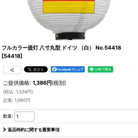
フルカラー提灯 八寸丸型 ドイツ （白） No.54418
[
54418
]
Facebookでシェア
ご提供価格
:
1,386
円
(税別)
(
税込
:
1,524
円
)
定価
:
1,980
円
数量
:
返品特約に関する重要事項