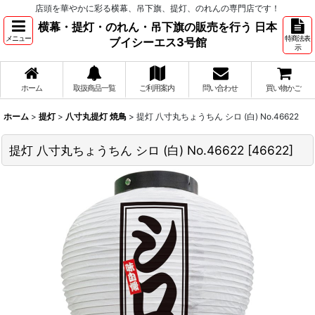
店頭を華やかに彩る横幕、吊下旗、提灯、のれんの専門店です！
横幕・提灯・のれん・吊下旗の販売を行う 日本
メニュー
特商法表
ブイシーエス3号館
示
ホーム
取扱商品一覧
ご利用案内
問い合わせ
買い物かご
ホーム
>
提灯
>
八寸丸提灯 焼鳥
>
提灯 八寸丸ちょうちん シロ (白) No.46622
提灯 八寸丸ちょうちん シロ (白) No.46622
[
46622
]