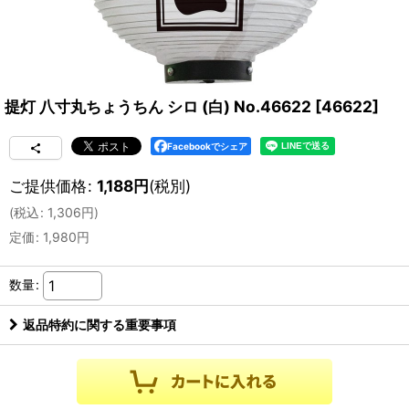
提灯 八寸丸ちょうちん シロ (白) No.46622
[
46622
]
Facebookでシェア
ご提供価格
:
1,188
円
(税別)
(
税込
:
1,306
円
)
定価
:
1,980
円
数量
:
返品特約に関する重要事項