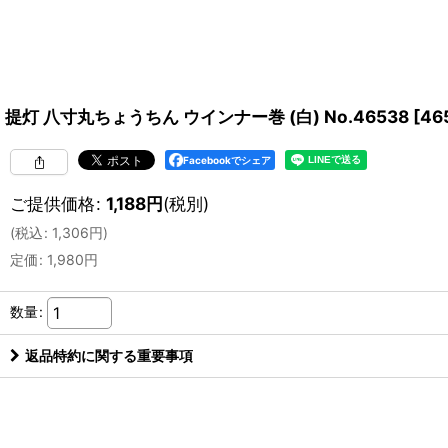
提灯 八寸丸ちょうちん ウインナー巻 (白) No.46538
[
46
Facebookでシェア
ご提供価格
:
1,188
円
(税別)
(
税込
:
1,306
円
)
定価
:
1,980
円
数量
:
返品特約に関する重要事項