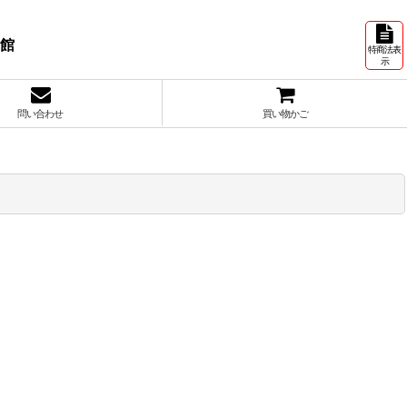
号館
特商法表
示
問い合わせ
買い物かご