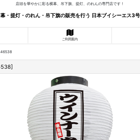
店頭を華やかに彩る横幕、吊下旗、提灯、のれんの専門店です！
幕・提灯・のれん・吊下旗の販売を行う 日本ブイシーエス3
ご利用案内
46538
6538
]