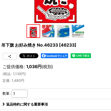
吊下旗 お好み焼き No.46233
[
46233
]
Facebookでシェア
ご提供価格
:
1,036
円
(税別)
(
税込
:
1,139
円
)
定価
:
1,480
円
数量
:
返品特約に関する重要事項