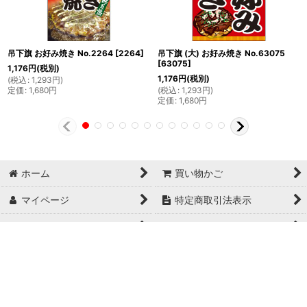
吊下旗 お好み焼き No.2264
[
2264
]
吊下旗 (大) お好み焼き No.63075
[
63075
]
1,176
円
(税別)
1,176
円
(税別)
(
税込
:
1,293
円
)
定価
:
1,680
円
(
税込
:
1,293
円
)
定価
:
1,680
円
ホーム
買い物かご
マイページ
特定商取引法表示
ご利用案内
お問い合せ
Copyright© 日本ブイシーエス , 2024 AllRights Reserved.
日本ブイシーエス