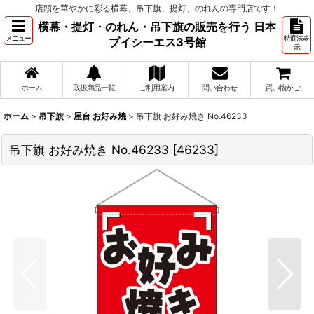
店頭を華やかに彩る横幕、吊下旗、提灯、のれんの専門店です！
横幕・提灯・のれん・吊下旗の販売を行う 日本
メニュー
特商法表
ブイシーエス3号館
示
ホーム
取扱商品一覧
ご利用案内
問い合わせ
買い物かご
ホーム
>
吊下旗
>
屋台 お好み焼
>
吊下旗 お好み焼き No.46233
吊下旗 お好み焼き No.46233
[
46233
]