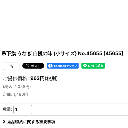
吊下旗 うなぎ 自慢の味 (小サイズ) No.45655
[
45655
]
Facebookでシェア
ご提供価格
:
962
円
(税別)
(
税込
:
1,058
円
)
定価
:
1,480
円
数量
:
返品特約に関する重要事項