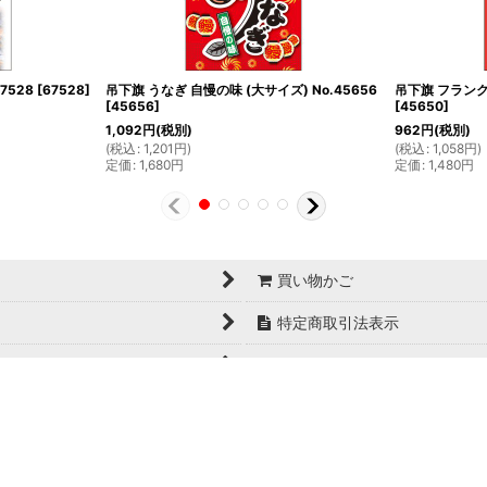
7528
[
67528
]
吊下旗 うなぎ 自慢の味 (大サイズ) No.45656
吊下旗 フランクフ
[
45656
]
[
45650
]
1,092
円
(税別)
962
円
(税別)
(
税込
:
1,201
円
)
(
税込
:
1,058
円
)
定価
:
1,680
円
定価
:
1,480
円
買い物かご
特定商取引法表示
お問い合せ
Copyright© 日本ブイシーエス , 2024 AllRights Reserved.
日本ブイシーエス