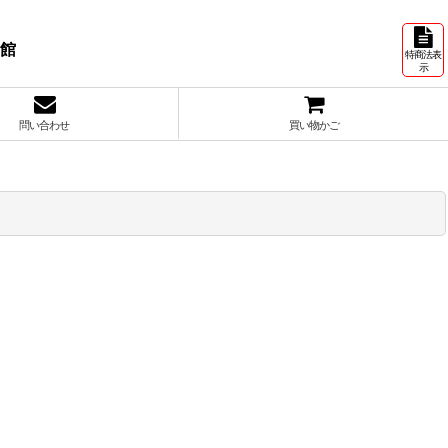
号館
特商法表
示
問い合わせ
買い物かご