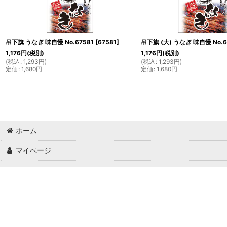
吊下旗 うなぎ 味自慢 No.67581
[
67581
]
吊下旗 (大) うなぎ 味自慢 No.6
1,176
円
(税別)
1,176
円
(税別)
(
税込
:
1,293
円
)
(
税込
:
1,293
円
)
定価
:
1,680
円
定価
:
1,680
円
ホーム
マイページ
ご利用案内