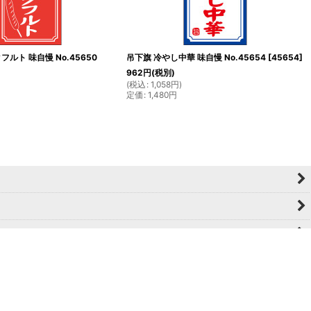
ルト 味自慢 No.45650
吊下旗 冷やし中華 味自慢 No.45654
[
45654
]
962
円
(税別)
(
税込
:
1,058
円
)
定価
:
1,480
円