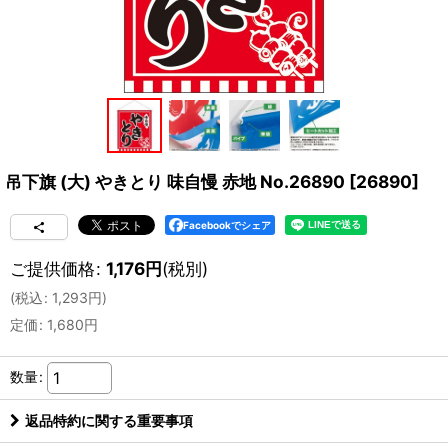
吊下旗 (大) やきとり 味自慢 赤地 No.26890
[
26890
]
Facebookでシェア
ご提供価格
:
1,176
円
(税別)
(
税込
:
1,293
円
)
定価
:
1,680
円
数量
:
返品特約に関する重要事項