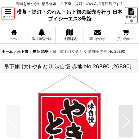
店頭を華やかに彩る横幕、吊下旗、提灯、のれんの専門店です！
横幕・提灯・のれん・吊下旗の販売を行う 日本
メニュー
特商法表
ブイシーエス3号館
示
ホーム
取扱商品一覧
ご利用案内
問い合わせ
買い物かご
ホーム
>
吊下旗
>
屋台 焼鳥
>
吊下旗 (大) やきとり 味自慢 赤地 No.26890
吊下旗 (大) やきとり 味自慢 赤地 No.26890
[
26890
]