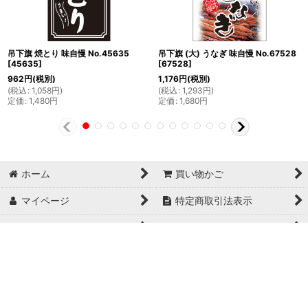
吊下旗 焼とり 味自慢 No.45635
吊下旗 (大) うなぎ 味自慢 No.67528
[
45635
]
[
67528
]
962
円
(税別)
1,176
円
(税別)
(
税込
:
1,058
円
)
(
税込
:
1,293
円
)
定価
:
1,480
円
定価
:
1,680
円
ホーム
買い物かご
マイページ
特定商取引法表示
ご利用案内
お問い合せ
Copyright© 日本ブイシーエス , 2024 AllRights Reserved.
日本ブイシーエス