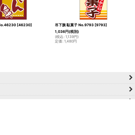
o.46230
[
46230
]
吊下旗 駄菓子 No.9793
[
9793
]
1,036
円
(税別)
(
税込
:
1,139
円
)
定価
:
1,480
円