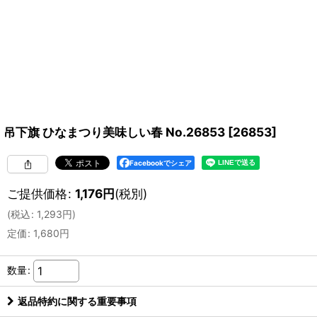
吊下旗 ひなまつり美味しい春 No.26853
[
26853
]
Facebookでシェア
ご提供価格
:
1,176
円
(税別)
(
税込
:
1,293
円
)
定価
:
1,680
円
数量
:
返品特約に関する重要事項