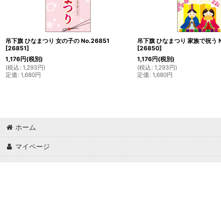
吊下旗 ひなまつり 女の子の No.26851
吊下旗 ひなまつり 家族で祝う No
[
26851
]
[
26850
]
1,176
円
(税別)
1,176
円
(税別)
(
税込
:
1,293
円
)
(
税込
:
1,293
円
)
定価
:
1,680
円
定価
:
1,680
円
ホーム
マイページ
ご利用案内