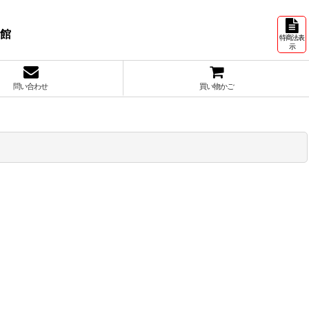
号館
特商法表
示
問い合わせ
買い物かご