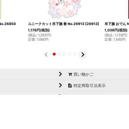
.26850
ユニークカット吊下旗 春 No.26913
[
26913
]
吊下旗 おでん N
1,176
円
(税別)
1,036
円
(税別)
(
税込
:
1,293
円
)
(
税込
:
1,139
円
)
定価
:
1,680
円
定価
:
1,480
円
買い物かご
特定商取引法表示
お問い合せ
Copyright© 日本ブイシーエス , 2024 AllRights Reserved.
日本ブイシーエス