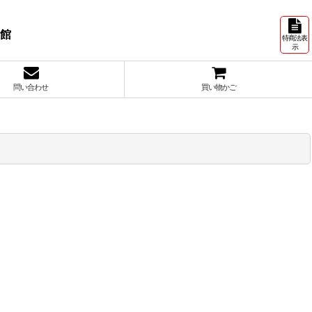
号館
特商法表
示
問い合わせ
買い物かご