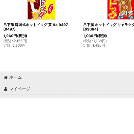
吊下旗 韓国式ホットドッグ 黄 No.9497
吊下旗 ホットドッグ キャラクター
[
9497
]
[
63064
]
1,960
円
(税別)
1,036
円
(税別)
(
税込
:
2,156
円
)
(
税込
:
1,139
円
)
定価
:
2,800
円
定価
:
1,480
円
ホーム
マイページ
ご利用案内