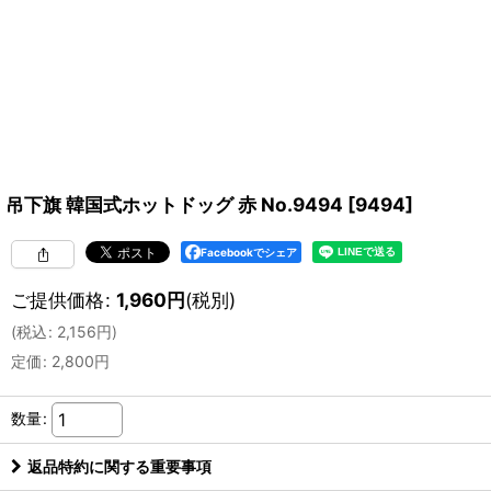
吊下旗 韓国式ホットドッグ 赤 No.9494
[
9494
]
Facebookでシェア
ご提供価格
:
1,960
円
(税別)
(
税込
:
2,156
円
)
定価
:
2,800
円
数量
:
返品特約に関する重要事項