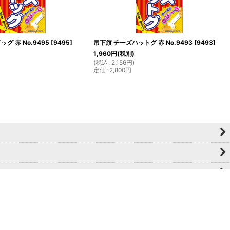
グ 赤 No.9495
[
9495
]
吊下旗 チーズハットグ 赤 No.9493
[
9493
]
1,960
円
(税別)
(
税込
:
2,156
円
)
定価
:
2,800
円