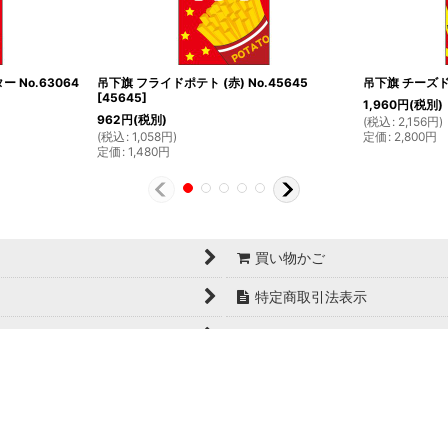
 No.63064
吊下旗 フライドポテト (赤) No.45645
吊下旗 チーズドッ
[
45645
]
1,960
円
(税別)
962
円
(税別)
(
税込
:
2,156
円
)
(
税込
:
1,058
円
)
定価
:
2,800
円
定価
:
1,480
円
買い物かご
特定商取引法表示
お問い合せ
Copyright© 日本ブイシーエス , 2024 AllRights Reserved.
日本ブイシーエス