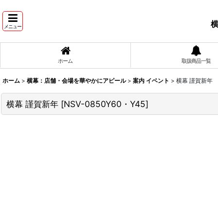
横
メニュー
ホーム
取扱商品一覧
ホーム
>
横幕：店舗・会場を華やかにアピール
>
案内 イベント
>
横幕 謹賀新年
横幕 謹賀新年
[
NSV-0850Y60・Y45
]