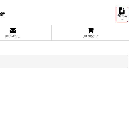
号館
特商法表
示
問い合わせ
買い物かご