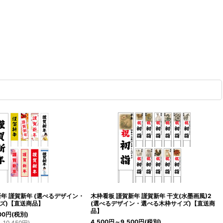
新年 謹賀新年 (選べるデザイン・
木枠看板 謹賀新年 謹賀新年 干支(水墨画風)2
ズ)【直送商品】
(選べるデザイン・選べる木枠サイズ)【直送商
品】
00
円
(税別)
4,500
円
～9,500
円
(税別)
～10,450
円
)