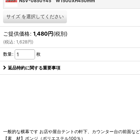
NSV-0850Y45 W1500XH450mm
サイズ
を選択してください
ご提供価格
:
1,480
円
(税別)
(
税込
:
1,628
円
)
数量
:
枚
返品特約に関する重要事項
一般的な横幕です お店や屋台テントの軒下、カウンター台の前面な
【素 材】ポンジ（ポリエステル100％）