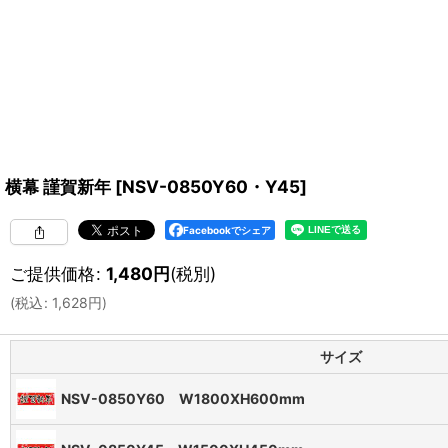
横幕 謹賀新年
[
NSV-0850Y60・Y45
]
Facebookでシェア
ご提供価格
:
1,480
円
(税別)
(
税込
:
1,628
円
)
サイズ
NSV-0850Y60 W1800XH600mm