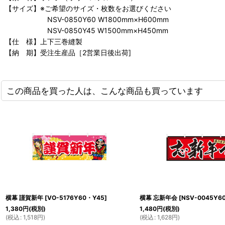
【サイズ】※ご希望のサイズ・枚数をお選びください
NSV-0850Y60 W1800mm×H600mm
NSV-0850Y45 W1500mm×H450mm
【仕 様】上下三巻縫製
【納 期】受注生産品［2営業日後出荷]
この商品を買った人は、こんな商品も買っています
横幕 謹賀新年
[
VO-5176Y60・Y45
]
横幕 忘新年会
[
NSV-0045Y6
1,380
円
(税別)
1,480
円
(税別)
(
税込
:
1,518
円
)
(
税込
:
1,628
円
)