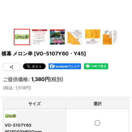
横幕 メロン串
[
VO-5107Y60・Y45
]
Facebookでシェア
ご提供価格
:
1,380
円
(税別)
(
税込
:
1,518
円
)
サイズ
選択
VO-5107Y60
W1800XH600mm