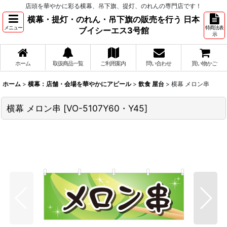
店頭を華やかに彩る横幕、吊下旗、提灯、のれんの専門店です！
横幕・提灯・のれん・吊下旗の販売を行う 日本
メニュー
特商法表
ブイシーエス3号館
示
ホーム
取扱商品一覧
ご利用案内
問い合わせ
買い物かご
ホーム
>
横幕：店舗・会場を華やかにアピール
>
飲食 屋台
>
横幕 メロン串
横幕 メロン串
[
VO-5107Y60・Y45
]