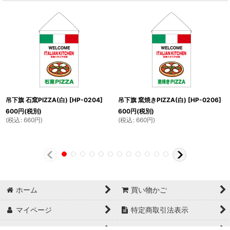
吊下旗 石窯PIZZA(白)
[
HP-0204
]
吊下旗 窯焼きPIZZA(白)
[
HP-0206
]
600
円
(税別)
600
円
(税別)
(
税込
:
660
円
)
(
税込
:
660
円
)
ホーム
買い物かご
マイページ
特定商取引法表示
ご利用案内
お問い合せ