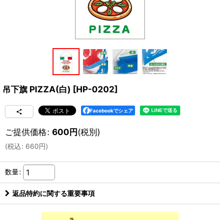
吊下旗 PIZZA(白)
[
HP-0202
]
Facebookでシェア
ご提供価格
:
600
円
(税別)
(
税込
:
660
円
)
数量
:
返品特約に関する重要事項