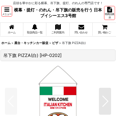
店頭を華やかに彩る横幕、吊下旗、提灯、のれんの専門店です！
横幕・提灯・のれん・吊下旗の販売を行う 日本
メニュー
特商法表
ブイシーエス3号館
示
ホーム
取扱商品一覧
ご利用案内
問い合わせ
買い物かご
ホーム
>
屋台・キッチンカー販促
>
ピザ
>
吊下旗 PIZZA(白)
吊下旗 PIZZA(白)
[
HP-0202
]