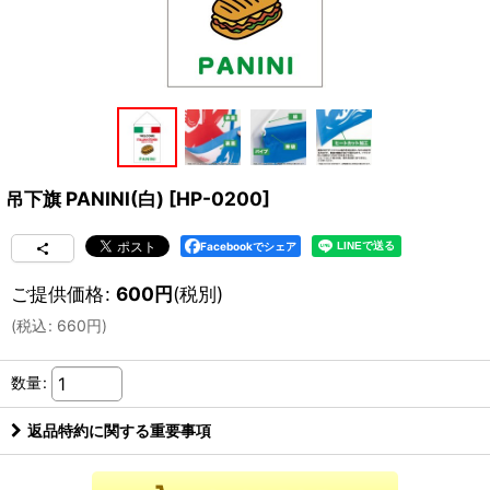
吊下旗 PANINI(白)
[
HP-0200
]
Facebookでシェア
ご提供価格
:
600
円
(税別)
(
税込
:
660
円
)
数量
:
返品特約に関する重要事項