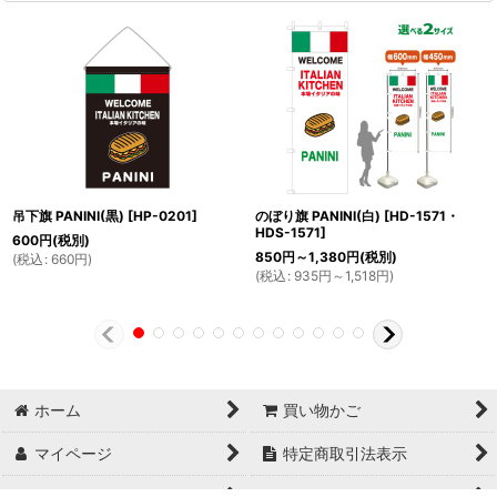
吊下旗 PANINI(黒)
[
HP-0201
]
のぼり旗 PANINI(白)
[
HD-1571・
HDS-1571
]
600
円
(税別)
850
円
～1,380
円
(税別)
(
税込
:
660
円
)
(
税込
:
935
円
～1,518
円
)
ホーム
買い物かご
マイページ
特定商取引法表示
ご利用案内
お問い合せ