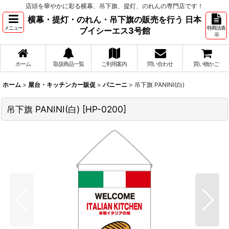
店頭を華やかに彩る横幕、吊下旗、提灯、のれんの専門店です！
横幕・提灯・のれん・吊下旗の販売を行う 日本
メニュー
特商法表
ブイシーエス3号館
示
ホーム
取扱商品一覧
ご利用案内
問い合わせ
買い物かご
ホーム
>
屋台・キッチンカー販促
>
パニーニ
>
吊下旗 PANINI(白)
吊下旗 PANINI(白)
[
HP-0200
]