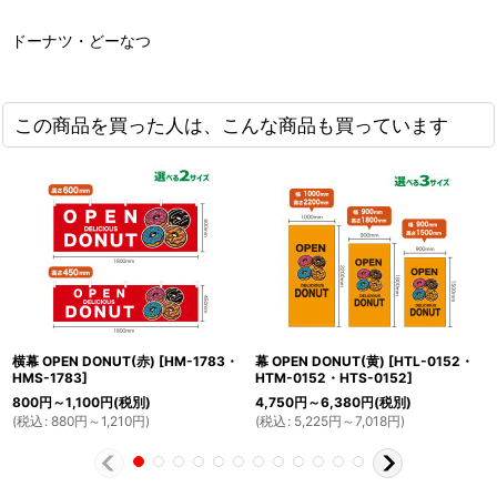
ドーナツ・どーなつ
この商品を買った人は、こんな商品も買っています
横幕 OPEN DONUT(赤)
[
HM-1783・
幕 OPEN DONUT(黄)
[
HTL-0152・
HMS-1783
]
HTM-0152・HTS-0152
]
800
円
～1,100
円
(税別)
4,750
円
～6,380
円
(税別)
(
税込
:
880
円
～1,210
円
)
(
税込
:
5,225
円
～7,018
円
)