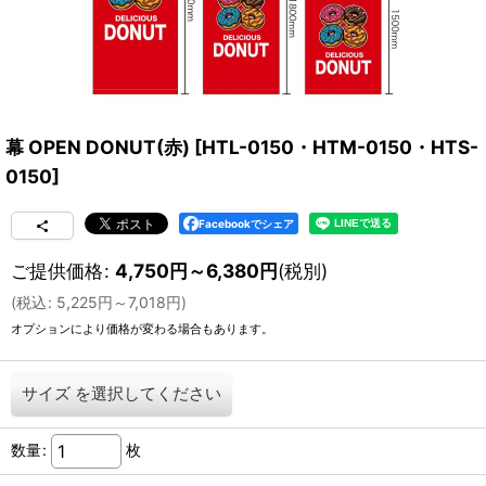
幕 OPEN DONUT(赤)
[
HTL-0150・HTM-0150・HTS-
0150
]
Facebookでシェア
ご提供価格
:
4,750
円
～6,380
円
(税別)
(
税込
:
5,225
円
～7,018
円
)
オプションにより価格が変わる場合もあります。
サイズ
を選択してください
数量
:
枚