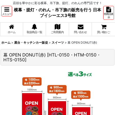
店頭を華やかに彩る横幕、吊下旗、提灯、のれんの専門店です！
横幕・提灯・のれん・吊下旗の販売を行う 日本
メニュー
特商法表
ブイシーエス3号館
示
ホーム
取扱商品一覧
ご利用案内
問い合わせ
買い物かご
ホーム
>
屋台・キッチンカー販促
>
スイーツ
>
幕 OPEN DONUT(赤)
幕 OPEN DONUT(赤)
[
HTL-0150・HTM-0150・
HTS-0150
]