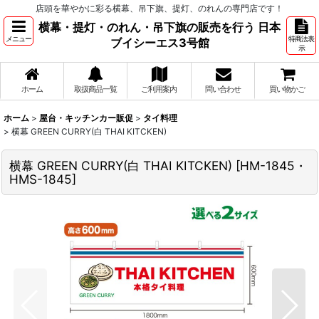
店頭を華やかに彩る横幕、吊下旗、提灯、のれんの専門店です！
横幕・提灯・のれん・吊下旗の販売を行う 日本
メニュー
特商法表
ブイシーエス3号館
示
ホーム
取扱商品一覧
ご利用案内
問い合わせ
買い物かご
ホーム
>
屋台・キッチンカー販促
>
タイ料理
>
横幕 GREEN CURRY(白 THAI KITCKEN)
横幕 GREEN CURRY(白 THAI KITCKEN)
[
HM-1845・
HMS-1845
]