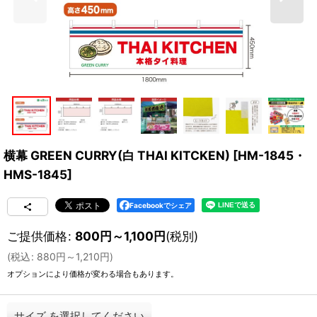
横幕 GREEN CURRY(白 THAI KITCKEN)
[
HM-1845・
HMS-1845
]
Facebookでシェア
ご提供価格
:
800
円
～1,100
円
(税別)
(
税込
:
880
円
～1,210
円
)
オプションにより価格が変わる場合もあります。
サイズ
を選択してください