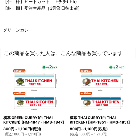
【仕 様】ヒートカット 上チチ(上5)
【納 期】受注生産品［3営業日後出荷]
グリーンカレー
この商品を買った人は、こんな商品も買っています
横幕 GREEN CURRY(白 THAI
横幕 THAI CURRY(白 THAI
KITCKEN)
[
HM-1847・HMS-1847
]
KITCKEN)
[
HM-1851・HMS-1851
]
800
円
～1,100
円
(税別)
800
円
～1,100
円
(税別)
(
税込
:
880
円
～1,210
円
)
(
税込
:
880
円
～1,210
円
)