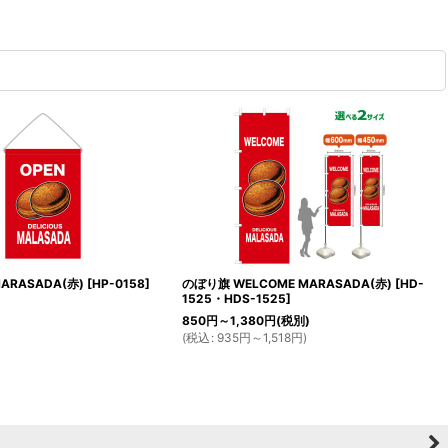
ARASADA(赤)
[
HP-0158
]
のぼり旗 WELCOME MARASADA(赤)
[
HD-
1525・HDS-1525
]
850
円
～1,380
円
(税別)
(
税込
:
935
円
～1,518
円
)