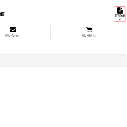
号館
特商法表
示
問い合わせ
買い物かご