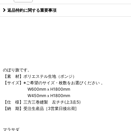
返品特約に関する重要事項
のぼり旗です。
【素 材】ポリエステル生地（ポンジ）
【サイズ】※ご希望のサイズ・枚数をお選びください 。
W600mmｘH1800mm
W450mmｘH1800mm
【仕 様】三方三巻縫製 左チチ(上3左5)
【納 期】受注生産品［3営業日後出荷]
マラサダ