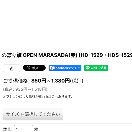
のぼり旗 OPEN MARASADA(赤)
[
HD-1529・HDS-152
Facebookでシェア
ご提供価格
:
850
円
～1,380
円
(税別)
(
税込
:
935
円
～1,518
円
)
オプションにより価格が変わる場合もあります。
サイズ
を選択してください
数量
:
枚