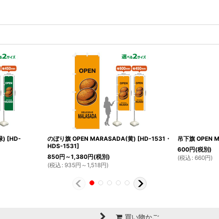
緑)
[
HD-
のぼり旗 OPEN MARASADA(黄)
[
HD-1531・
吊下旗 OPEN M
HDS-1531
]
600
円
(税別)
850
円
～1,380
円
(税別)
(
税込
:
660
円
)
(
税込
:
935
円
～1,518
円
)
買い物かご