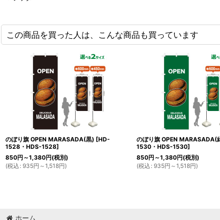
この商品を買った人は、こんな商品も買っています
のぼり旗 OPEN MARASADA(黒)
[
HD-
のぼり旗 OPEN MARASADA(
1528・HDS-1528
]
1530・HDS-1530
]
850
円
～1,380
円
(税別)
850
円
～1,380
円
(税別)
(
税込
:
935
円
～1,518
円
)
(
税込
:
935
円
～1,518
円
)
ホーム