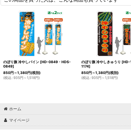
のぼり旗 冷やしパイン
[
HD-0849・HDS-
のぼり旗 冷やしきゅうり
[
HD-
0849
]
1174
]
850
円
～1,380
円
(税別)
850
円
～1,380
円
(税別)
(
税込
:
935
円
～1,518
円
)
(
税込
:
935
円
～1,518
円
)
ホーム
マイページ