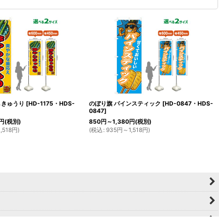
しきゅうり
[
HD-1175・HDS-
のぼり旗 パインスティック
[
HD-0847・HDS-
0847
]
円
(税別)
850
円
～1,380
円
(税別)
,518
円
)
(
税込
:
935
円
～1,518
円
)