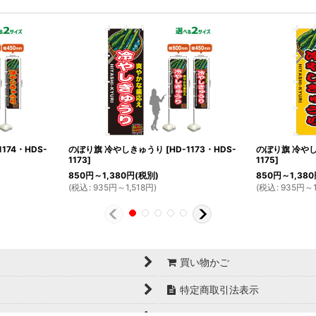
1174・HDS-
のぼり旗 冷やしきゅうり
[
HD-1173・HDS-
のぼり旗 冷や
1173
]
1175
]
850
円
～1,380
円
(税別)
850
円
～1,380
(
税込
:
935
円
～1,518
円
)
(
税込
:
935
円
～1
買い物かご
特定商取引法表示