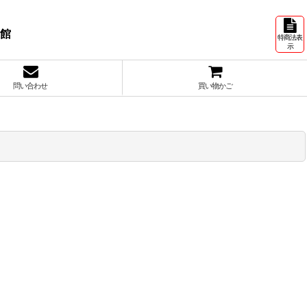
号館
特商法表
示
問い合わせ
買い物かご