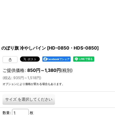
のぼり旗 冷やしパイン
[
HD-0850・HDS-0850
]
Facebookでシェア
ご提供価格
:
850
円
～1,380
円
(税別)
(
税込
:
935
円
～1,518
円
)
オプションにより価格が変わる場合もあります。
サイズ
を選択してください
数量
:
枚