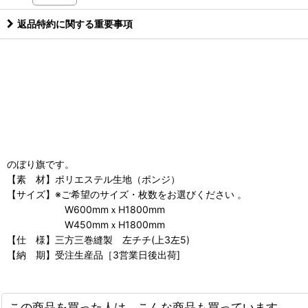
返品特約に関する重要事項
のぼり旗です。
【素 材】ポリエステル生地（ポンジ）
【サイズ】※ご希望のサイズ・枚数をお選びください 。
W600mmｘH1800mm
W450mmｘH1800mm
【仕 様】三方三巻縫製 左チチ(上3左5)
【納 期】受注生産品［3営業日後出荷]
この商品を買った人は、こんな商品も買っています