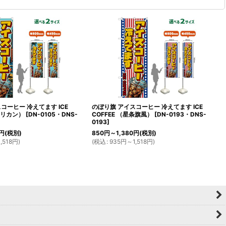
コーヒー 冷えてます ICE
のぼり旗 アイスコーヒー 冷えてます ICE
アメリカン）
[
DN-0105・DNS-
COFFEE （星条旗風）
[
DN-0193・DNS-
0193
]
円
(税別)
850
円
～1,380
円
(税別)
,518
円
)
(
税込
:
935
円
～1,518
円
)