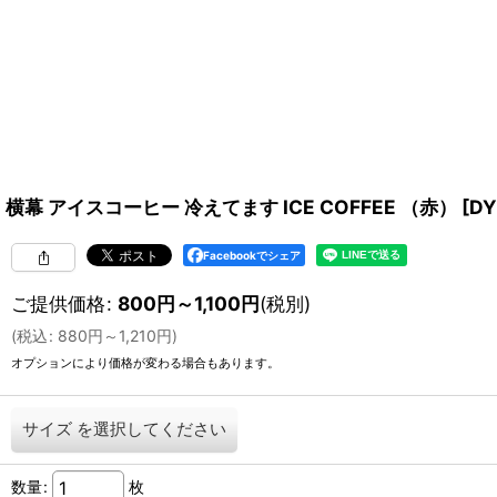
横幕 アイスコーヒー 冷えてます ICE COFFEE （赤）
[
DY
Facebookでシェア
ご提供価格
:
800
円
～1,100
円
(税別)
(
税込
:
880
円
～1,210
円
)
オプションにより価格が変わる場合もあります。
サイズ
を選択してください
数量
:
枚