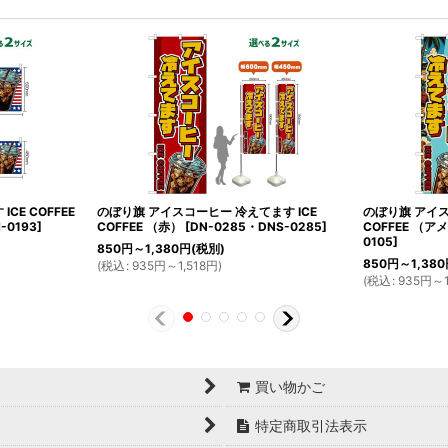
CE COFFEE
のぼり旗 アイスコーヒー 冷えてます ICE
のぼり旗 アイス
-0193
]
COFFEE （赤）
[
DN-0285・DNS-0285
]
COFFEE （
0105
]
850
円
～1,380
円
(税別)
850
円
～1,380
(
税込
:
935
円
～1,518
円
)
(
税込
:
935
円
～1
買い物かご
特定商取引法表示