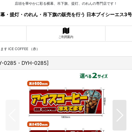
店頭を華やかに彩る横幕、吊下旗、提灯、のれんの専門店です！
幕・提灯・のれん・吊下旗の販売を行う 日本ブイシーエス3
ご利用案内
 ICE COFFEE （赤）
Y-0285・DYH-0285
]