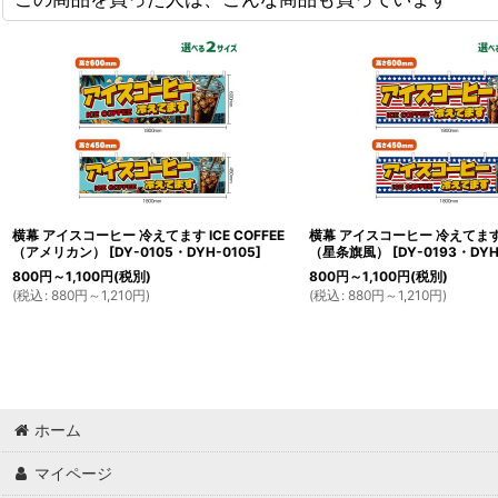
横幕 アイスコーヒー 冷えてます ICE COFFEE
横幕 アイスコーヒー 冷えてます I
（アメリカン）
[
DY-0105・DYH-0105
]
（星条旗風）
[
DY-0193・DYH
800
円
～1,100
円
(税別)
800
円
～1,100
円
(税別)
(
税込
:
880
円
～1,210
円
)
(
税込
:
880
円
～1,210
円
)
ホーム
マイページ