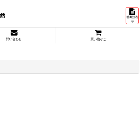
号館
特商法表
示
問い合わせ
買い物かご