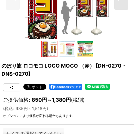
のぼり旗 ロコモコ LOCO MOCO （赤）
[
DN-0270・
DNS-0270
]
Facebookでシェア
ご提供価格
:
850
円
～1,380
円
(税別)
(
税込
:
935
円
～1,518
円
)
オプションにより価格が変わる場合もあります。
サイズ
を選択してください