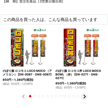
【納 期】受注生産品［3営業日後出荷]
この商品を買った人は、こんな商品も買っています
のぼり旗 ロコモコ LOCO MOCO （ア
のぼり旗 ロコモコ丼 LOCO MOCO
メリカン）
[
DN-0087・DNS-0087
]
BOWL （赤）
[
DN-0271・DNS-
0271
]
850
円
～1,380
円
(税別)
850
円
～1,380
円
(税別)
(
税込
:
935
円
～1,518
円
)
(
税込
:
935
円
～1,518
円
)