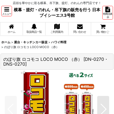
店頭を華やかに彩る横幕、吊下旗、提灯、のれんの専門店です！
横幕・提灯・のれん・吊下旗の販売を行う 日本
メニュー
特商法表
ブイシーエス3号館
示
ホーム
取扱商品一覧
ご利用案内
問い合わせ
買い物かご
ホーム
>
屋台・キッチンカー販促
>
ハワイ料理
>
のぼり旗 ロコモコ LOCO MOCO （赤）
のぼり旗 ロコモコ LOCO MOCO （赤）
[
DN-0270・
DNS-0270
]